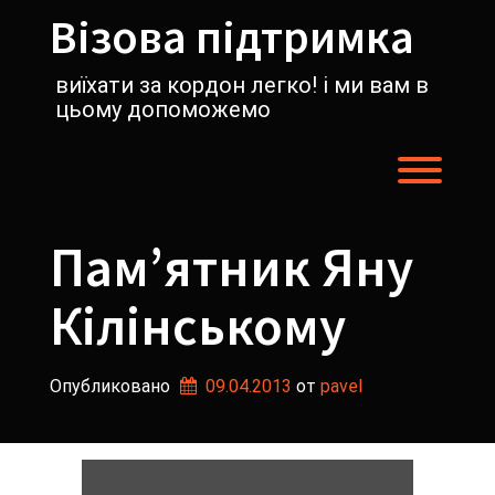
Перейти
Візова підтримка
к
содержимому
виїхати за кордон легко! і ми вам в
цьому допоможемо
Пере
Пам’ятник Яну
Кілінському
Опубликовано
09.04.2013
от 
pavel