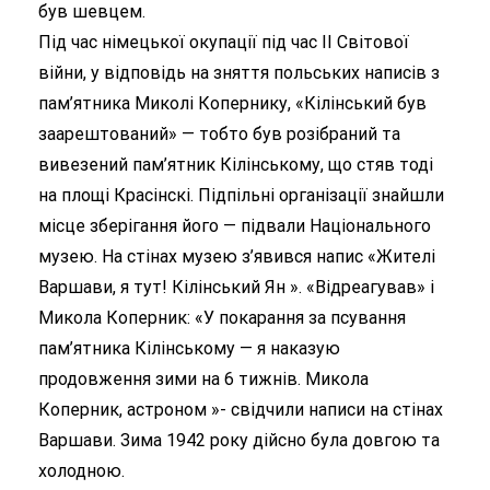
був шевцем.
Під час німецької окупації під час II Світової
війни, у відповідь на зняття польських написів з
пам’ятника Миколі Копернику, «Кілінський був
заарештований» — тобто був розібраний та
вивезений пам’ятник Кілінському, що стяв тоді
на площі Красінскі.
Підпільні організації знайшли
місце зберігання його — підвали Національного
музею. На стінах музею з’явився напис «Жителі
Варшави, я тут! Кілінський Ян ». «Відреагував» і
Микола Коперник: «У покарання за псування
пам’ятника Кілінському — я наказую
продовження зими на 6 тижнів. Микола
Коперник, астроном »- свідчили написи на стінах
Варшави. Зима 1942 року дійсно була довгою та
холодною.