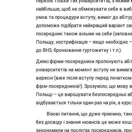
перелік тільки тих університетів, з якими
найбільше, щоб не обмежувати себе в вибо
умов та процедури вступу, вимог до абітур
допоможе підібрати найкращий варіант сам
посередник також візьме на себе (заповне
Польщу, нострифікація – якщо необхідно – 
до ВНЗ, бронювання гуртожитку і т.п.).
Деякі фірми-посередники пропонують абіту
університетів на момент вступу не вимага
вересні (вже після вступу перед початком 
фірм-посередників!). Зрозуміло, що мову в
Польщі – це вирішувати безпосередньо абі
відбувається тільки один раз на рік, а ку
Візові питання, що дуже приємно, також 
без досвіду і знання нюансів це може кошт
зекономили на послугах посередників, пр