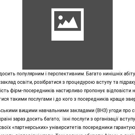
осить популярним і перспективним. Багато нинішніх абітур
 заклад освіти, розібратися з процедурою вступу та підра
ість фірм-посередників настирливо пропонує відповісти на
атися такими послугами і до кого з посередників краще зве
ими вищими навчальними закладами (ВНЗ) угоди про спі
аїні зараз досить багато; їхні послуги з організації всту
своїх «партнерських» університетів посередники гарантую