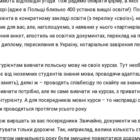
 мають відповідні угоди. Тож радимо обирати фірму, в яко
рі (адже в Польщі близько 400 установ вищої освіти!). П
ієнта в конкретному закладі освіти (з переліку «своїх»), 
е для вас, але, наголошуємо, з наявних у нього «партнерів
ння анкет, апостиль на освітніх документах, переклад на 
диплому, пересилання в Україну, нотаріальне завірення пер
рієнтам вивчати польську мову на своїх курсах. Тут необ
є від іноземних студентів знання мови, проводячи адаптаці
занять), деякі ж – проводять співбесіду по скайпу на знан
ивчати потрібно, але як саме вивчати: на курсах, з приват
турієнту. А для посередників мовні курси – то насправді 
рси проводяться протягом усього року.
вирішать за вас посередники. Звичайно, документи на ви
увати тільки дорожче. Так, наприклад, велика кількість ст
отягом навчального року були змушені повертатися додому