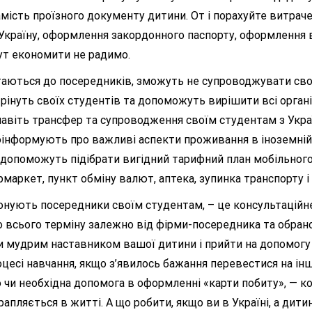
ість проїзного документу дитини. От і порахуйте витраче
Україну, оформлення закордонного паспорту, оформлення в
ут економити не радимо.
ться до посередників, зможуть не супроводжувати своїх
інуть своїх студентів та допоможуть вирішити всі організ
віть трансфер та супроводження своїм студентам з Україн
оінформують про важливі аспекти проживання в іноземній
, допоможуть підібрати вигідний тарифний план мобільного
аркет, пункт обміну валют, аптека, зупинка транспорту і т
ують посередники своїм студентам, – це консультаційне
 всього терміну залежно від фірми-посередника та обраног
и мудрим наставником вашої дитини і прийти на допомогу і 
цесі навчання, якщо з’явилось бажання перевестися на інш
 чи необхідна допомога в оформленні «карти побиту», — ко
 трапляється в житті. А що робити, якщо ви в Україні, а ди