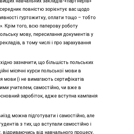
ї вищих навчальних закладів-«партнерів»
осередник повністю зорієнтує вас щодо
наявності гуртожитку, оплати тощо – тобто
». Крім того, всю паперову роботу
польську мову, пересилання документів у
екладів, в тому числі і про зарахування
хідно зазначити, що більшість польських
йні місячні курси польської мови в
ня мови (і не вимагають сертифікатів
ними учителем, самостійно, чи вже в
основний заробіток, адже вступна кампанія
їзд можна підготувати і самостійно, але
удентів з тих, що вступали самостійно і
, відриваючись від навчального процесу,