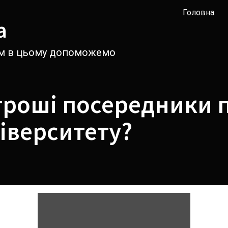
Головна
а
вам в цьому допоможемо
гроші посередники п
іверситету?