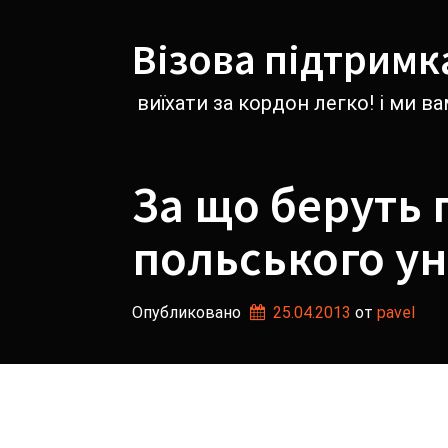
Перейти
к
Візова підтримк
содержимому
виїхати за кордон легко! і ми 
За що беруть 
польського ун
Опубликовано
25.04.2013
от 
pavel