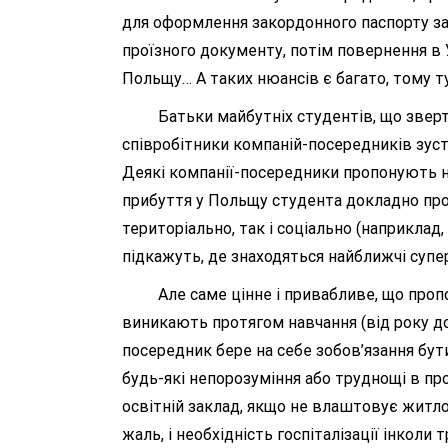
для оформлення закордонного паспорту зам
проїзного документу, потім повернення в 
Польщу… А таких нюансів є багато, тому т
Батьки майбутніх студентів, що звертаю
співробітники компаній-посередників зустр
Деякі компанії-посередники пропонують на
прибуття у Польщу студента докладно пр
територіально, так і соціально (наприклад
підкажуть, де знаходяться найближчі суперм
Але саме цінне і привабливе, що пропон
виникають протягом навчання (від року до
посередник бере на себе зобов’язання бут
будь-які непорозуміння або труднощі в про
освітній заклад, якщо не влаштовує житло
жаль, і необхідність госпіталізації інколи