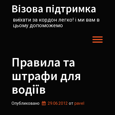
Перейти
Візова підтримка
к
содержимому
виїхати за кордон легко! і ми вам в
цьому допоможемо
Пере
Правила та
штрафи для
водіїв
Опубликовано
29.06.2012
от 
pavel