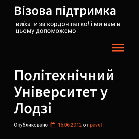
Перейти
Візова підтримка
к
содержимому
виїхати за кордон легко! і ми вам в
цьому допоможемо
Пере
Політехнічний
Університет у
Лодзі
Опубликовано
15.06.2012
от 
pavel