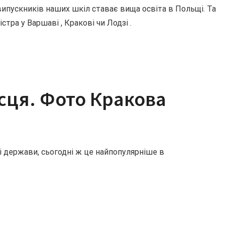
випускників наших шкіл ставає вища освіта в Польщі. Та
тра у Варшаві , Кракові чи Лодзі .
ісця. Фото Кракова
і держави, сьогодні ж це найпопулярніше в