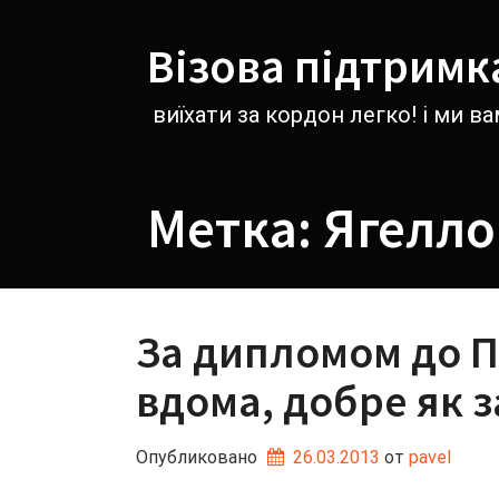
Перейти
к
Візова підтримк
содержимому
виїхати за кордон легко! і ми 
Метка:
Ягелло
За дипломом до П
вдома, добре як 
Опубликовано
26.03.2013
от 
pavel