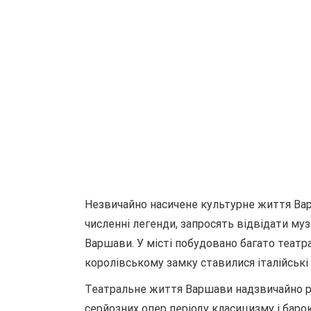
Незвичайно насичене культурне життя Варш
численні легенди, запросять відвідати му
Варшави. У місті побудовано багато театра
королівському замку ставилися італійські 
Театральне життя Варшави надзвичайно різ
серйозних опер періоду класицизму і барок