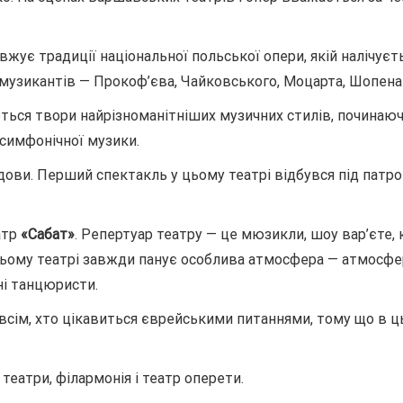
жує традиції національної польської опери, якій налічуєть
музикантів — Прокоф’єва, Чайковського, Моцарта, Шопена 
ься твори найрізноманітніших музичних стилів, починаючи
симфонічної музики.
ови. Перший спектакль у цьому театрі відбувся під патр
атр
«Сабат»
. Репертуар театру — це мюзикли, шоу вар’єте, 
цьому театрі завжди панує особлива атмосфера — атмосфера
ні танцюристи.
всім, хто цікавиться єврейськими питаннями, тому що в ц
театри, філармонія і театр оперети.