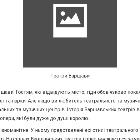
Театри Варшави
ави. Гостям, які відвідують місто, гіди обов’язково пок
зеї та парки. Але якщо ви любитель театрального та музич
льних та музичних центрів. Історія Варшавських театрів в
опери, які були дуже до душі королю.
номанітне. У ньому представлені всі стилі театрального м
о. На сценах Варшавських театрів і опер вважається за че