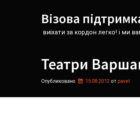
Перейти
к
Візова підтримк
содержимому
виїхати за кордон легко! і ми 
Театри Варша
Опубликовано
15.08.2012
от 
pavel