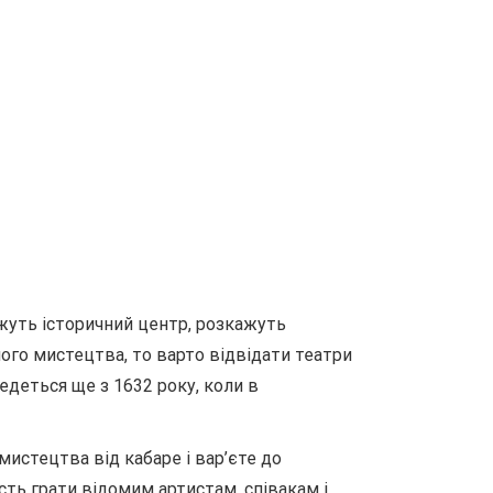
ажуть історичний центр, розкажуть
ного мистецтва, то варто відвідати театри
едеться ще з 1632 року, коли в
истецтва від кабаре і вар’єте до
сть грати відомим артистам, співакам і