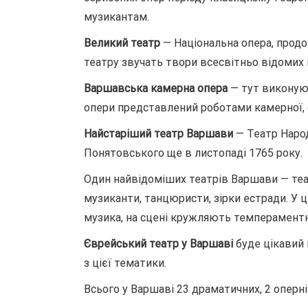
музикантам.
Великий театр
— Національна опера, продов
театру звучать твори всесвітньо відомих 
Варшавська камерна опера
— тут виконуют
опери представлений роботами камерної, 
Найстаріший театр Варшави
— Театр Народ
Понятовського ще в листопаді 1765 року.
Один найвідоміших театрів Варшави — те
музиканти, танцюристи, зірки естради. У 
музика, на сцені кружляють темперамент
Єврейський театр у Варшаві
буде цікавий 
з цієї тематики.
Всього у Варшаві 23 драматичних, 2 оперні 