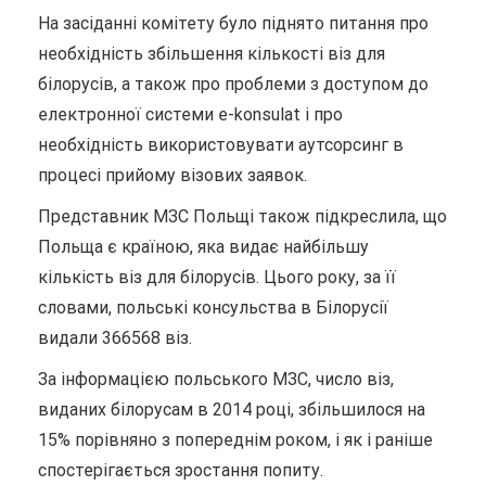
На засіданні комітету було піднято питання про
необхідність збільшення кількості віз для
білорусів, а також про проблеми з доступом до
електронної системи e-konsulat і про
необхідність використовувати аутсорсинг в
процесі прийому візових заявок.
Представник МЗС Польщі також підкреслила, що
Польща є країною, яка видає найбільшу
кількість віз для білорусів. Цього року, за її
словами, польські консульства в Білорусії
видали 366568 віз.
За інформацією польського МЗС, число віз,
виданих білорусам в 2014 році, збільшилося на
15% порівняно з попереднім роком, і як і раніше
спостерігається зростання попиту.