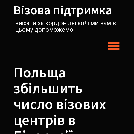
Перейти
Візова підтримка
к
содержимому
виїхати за кордон легко! і ми вам в
цьому допоможемо
Пере
Польща
збільшить
число візових
центрів в