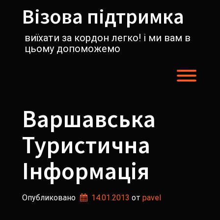
Перейти
Візова підтримка
к
содержимому
виїхати за кордон легко! і ми вам в
цьому допоможемо
Пере
Варшавська
Туристична
Інформація
Опубликовано
14.01.2013
от 
pavel