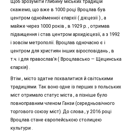
Щоб зрозуміти глибину міських традицій
скажемо, що вже в 1000 році Вроцлав був
центром однойменної єпархії ( дієцезії ) , а
майже через 1000 років , в 1929 р. , отримав
підвищення і став центром архидієцезії, а з 1992
і зовсім метрополії. Вроцлав одночасно є і
центром для християн інших віросповідань , в
т.ч. і для православ’я ( Вроцлавсько — Щецинська
єпархія) .
Втім , місто здатне похвалитися й світськими
традиціями. Так воно одне із перших з польських
міст отримало статус міста , а пізніше було
повноправним членом Ганзи (середньовічного
торгового союзу міст). До слова , у 2016 році
Вроцлав стане європейською столицею
культури .