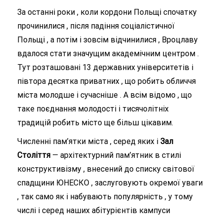
За останні роки , коли кордони Польщі спочатку
прочинилися , після падіння соціалістичної
Польщі , а потім і зовсім відчинилися , Вроцлаву
вдалося стати значущим академічним центром .
Тут розташовані 13 державних університетів і
півтора десятка приватних , що робить обличчя
міста молодше і сучасніше . А всім відомо , що
таке поєднання молодості і тисячолітніх
традицій робить місто ще більш цікавим.
Численні пам’ятки міста , серед яких і
Зал
Століття
— архітектурний пам’ятник в стилі
конструктивізму , внесений до списку світової
спадщини ЮНЕСКО , заслуговують окремої уваги
, так само як і набувають популярність , у тому
числі і серед наших абітурієнтів кампуси