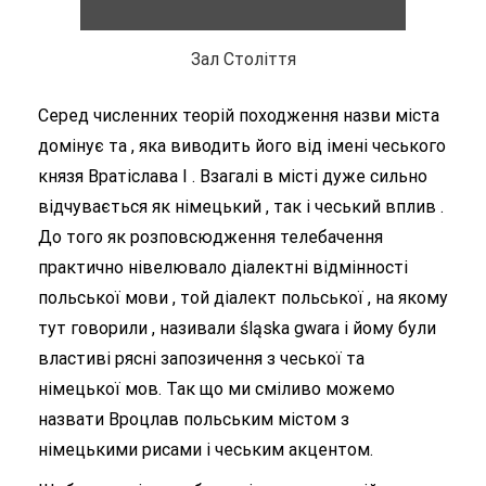
Зал Століття
Серед численних теорій походження назви міста
домінує та , яка виводить його від імені чеського
князя Вратіслава І . Взагалі в місті дуже сильно
відчувається як німецький , так і чеський вплив .
До того як розповсюдження телебачення
практично нівелювало діалектні відмінності
польської мови , той діалект польської , на якому
тут говорили , називали śląska gwara і йому були
властиві рясні запозичення з чеської та
німецької мов. Так що ми сміливо можемо
назвати Вроцлав польським містом з
німецькими рисами і чеським акцентом.