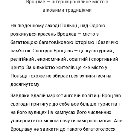
Вроцлав — інтернаціональне місто з
віковими традиціями
На південному заході Польщі , над Одрою
розкинувся красень Вроцлав — місто з
багатющою багатовіковою історією і безліччю
пам’яток. Сьогодні Вроцлав — це культурний ,
релігійний , економічний , освітній і спортивний
центр. За кількістю жителів це 4-е місто у
Польщі і схоже не збирається зупинятися на
досягнутому.
Завдяки вдалій маркетинговій політиці Вроцлав
сьогодні притягує до себе все більше туристів і
на його вулицях і в кампусах його численних
університетів можна почути самі різні мови . Але
Вроцлаву не звикати до такого багатоголосся .