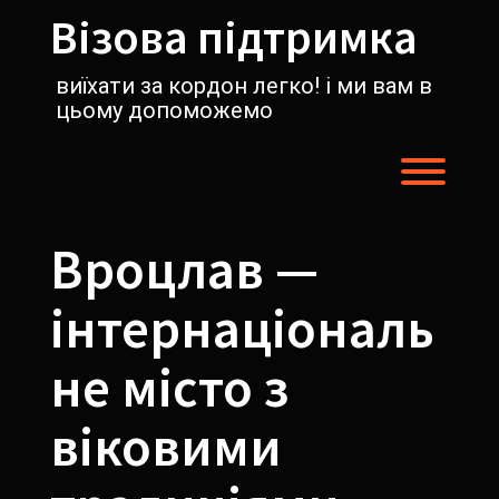
Перейти
Візова підтримка
к
содержимому
виїхати за кордон легко! і ми вам в
цьому допоможемо
Пере
Вроцлав —
інтернаціональ
не місто з
віковими