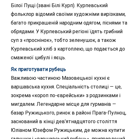
Білої Пущі (звані Білі Курп). Курпевський
фольклор відомий своїми художніми вирізками,
багато прикрашеній народним одягом, піснями та
обрядами. У Курпевський регіоні їдять грибний
суп з «проснінок», тобто зеленушок, а також
Курпевський хліб з картоплею, що подається до
смаженої цибулі і яєць.
Як приготувати рубець
Важливою частиною Мазовецької кухні є
варшавська кухня. Спеціальність столиці — це,
зокрема «короп по-єврейськи» з родзинками і
мигдалем. Легендарне місце для гурманів —
базар Ружицького, ринок в районі Прага-Пулноц,
заснований в кінці дев’ятнадцятого століття
Юліаном Юзефом Ружицьким, де можна купити
галушки і «варшавський рубець», приправлений