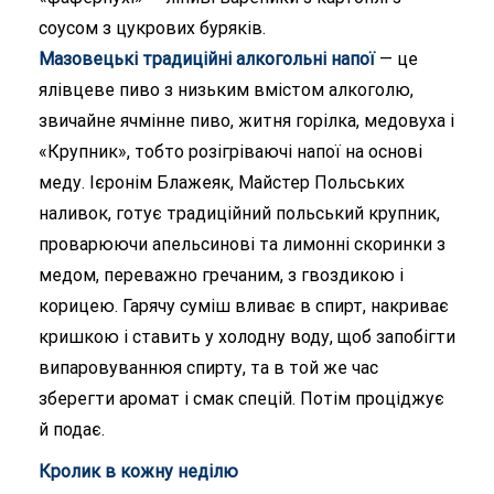
соусом з цукрових буряків.
Мазовецькі традиційні алкогольні напої
— це
ялівцеве пиво з низьким вмістом алкоголю,
звичайне ячмінне пиво, житня горілка, медовуха і
«Крупник», тобто розігріваючі напої на основі
меду. Ієронім Блажеяк, Майстер Польських
наливок, готує традиційний польський крупник,
проварюючи апельсинові та лимонні скоринки з
медом, переважно гречаним, з гвоздикою і
корицею. Гарячу суміш вливає в спирт, накриває
кришкою і ставить у холодну воду, щоб запобігти
випаровуваннюя спирту, та в той же час
зберегти аромат і смак спецій. Потім проціджує
й подає.
Кролик в кожну неділю