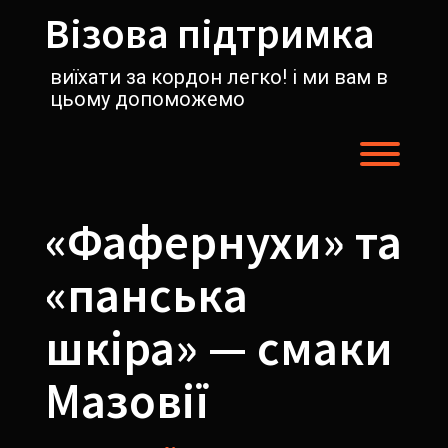
Перейти
Візова підтримка
к
содержимому
виїхати за кордон легко! і ми вам в
цьому допоможемо
Пере
«Фафернухи» та
«панська
шкіра» — смаки
Мазовії