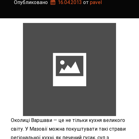
Опубликовано
16.04.2013
от 
pavel
Околиці Варшави — це не тільки кухня великого
світу. У Мазовії можна покуштувати такі страви
регіональної кухні, як печений гусак, суп з