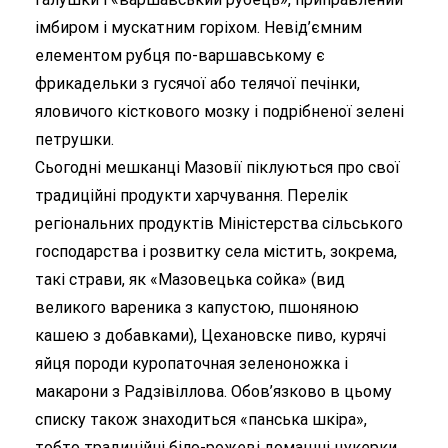
імбиром і мускатним горіхом. Невід’ємним
елементом рубця по-варшавському є
фрикадельки з гусячої або телячої печінки,
яловичого кісткового мозку і подрібненої зелені
петрушки.
Сьогодні мешканці Мазовії піклуються про свої
традиційні продукти харчування. Перелік
регіональних продуктів Міністерства сільського
господарства і розвитку села містить, зокрема,
такі страви, як «Мазовецька сойка» (вид
великого вареника з капустою, пшоняною
кашею з добавками), Цехановске пиво, курячі
яйця породи куропаточная зеленоножка і
макарони з Радзівіллова. Обов’язково в цьому
списку також знаходиться «панська шкіра»,
тобто традиційні біло-рожеві домашні цукерки,