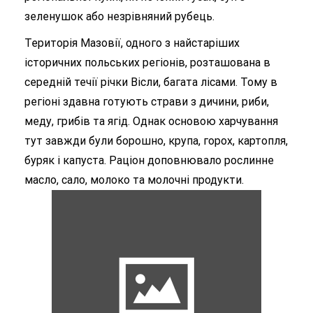
зеленушок або незрівняний рубець.
Територія Мазовії, одного з найстаріших
історичних польських регіонів, розташована в
середній течії річки Вісли, багата лісами. Тому в
регіоні здавна готують страви з дичини, риби,
меду, грибів та ягід. Однак основою харчування
тут завжди були борошно, крупа, горох, картопля,
буряк і капуста. Раціон доповнювало рослинне
масло, сало, молоко та молочні продукти.