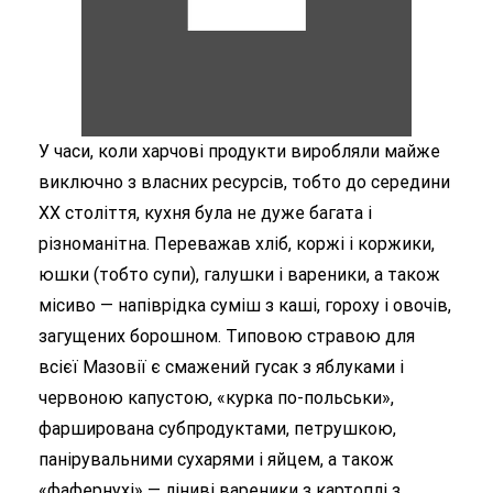
У часи, коли харчові продукти виробляли майже
виключно з власних ресурсів, тобто до середини
XX століття, кухня була не дуже багата і
різноманітна. Переважав хліб, коржі і коржики,
юшки (тобто супи), галушки і вареники, а також
місиво — напіврідка суміш з каші, гороху і овочів,
загущених борошном. Типовою стравою для
всієї Мазовії є смажений гусак з яблуками і
червоною капустою, «курка по-польськи»,
фарширована субпродуктами, петрушкою,
панірувальними сухарями і яйцем, а також
«фафернухі» — ліниві вареники з картоплі з