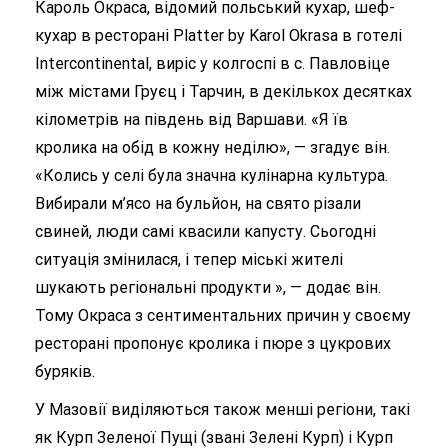
Кароль Окраса, відомий польський кухар, шеф-
кухар в ресторані Platter by Karol Okrasa в готелі
Intercontinental, виріс у колгоспі в с. Павловіце
між містами Груєц і Тарчин, в декількох десятках
кілометрів на південь від Варшави. «Я їв
кролика на обід в кожну неділю», — згадує він.
«Колись у селі була значна кулінарна культура.
Вибирали м’ясо на бульйон, на свято різали
свиней, люди самі квасили капусту. Сьогодні
ситуація змінилася, і тепер міські жителі
шукають регіональні продукти », — додає він.
Тому Окраса з сентиментальних причин у своєму
ресторані пропонує кролика і пюре з цукрових
буряків.
У Мазовії виділяються також менші регіони, такі
як Курп Зеленої Пущі (звані Зелені Курп) і Курп