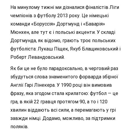
На минулому тижні ми дізналися фіналістів Ліги
чемпіонів з футболу 2013 року. Це німецькі
команди «Боруссія» Дортмунд і «Баварія»
Мюнхен, але тут є і польські акценти. У складі
Дортмунда, як відомо, грають троє польських
футболіста: Лукаш Піщек, Якуб Блащиковський і
Роберт Левандовський.
Як би це не було парадоксально, в черговий раз
збудуться слова знаменитого форварда збірної
Англії Гарі Лінекера. У 1990 році він вимовив
фразу, яка згодом стала крилатою: футбол — це
гра, в якій 22 гравця протягом 90, а то і 120
хвилин віддають всі сили, а перемагають у грі
завжди німці. Додамо, можливо, за підтримки
поляків.