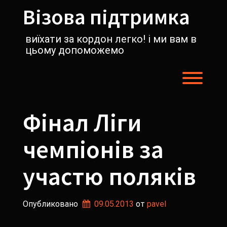
Перейти
Візова підтримка
к
содержимому
виїхати за кордон легко! і ми вам в
цьому допоможемо
Пере
Фінал Ліги
чемпіонів за
участю поляків
Опубликовано
09.05.2013
от 
pavel