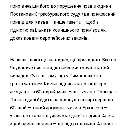
прирівнявши його до порушення прав людини.
Постанови Страсбурзького суду «це прекрасний
привід для Києва — пише газета — щоб з
гідністю звільнити колишнього прем’єра як
доказ поваги європейських законів.
На жаль, поки що не видно, що президент Віктор
Янукович хоче швидко використовувати цей
випадок. Суть в тому, що з Тимошенко за
гратами шанси Києва підписати договір про
асоціацію з ЄС вкрай малі. Навіть якщо Польща і
Литва і далі будуть переконувати партнерів по
ЄС, щоб — такий аргумент чути в Брюсселі —
угода не стала заручником однієї людини. Але ж
«цей один» людина — це лідер опозиції. А проект