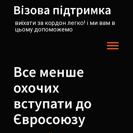
Перейти
Візова підтримка
к
содержимому
виїхати за кордон легко! і ми вам в
цьому допоможемо
Пере
Все менше
охочих
вступати до
Євросоюзу