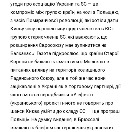
угоди про асоціацію України та ЄС — це
компроміс між групою країн, на чолі з Польщею,
з часів Помаранчевої революції, які хотіли дати
Києву ясну перспективу щодо членства в ЄС і
групою старих членів ЄС, які вважають, що
розширення Євросоюзу має зупинитися на
Балканах ». Газета підкреслює, що країни Старої
Європи не бажають змагатися з Москвою в
питаннях впливу на території колишнього
Радянського Союзу, але в той же час вони
зацікавлені в Україні як в торговому партнері, дії
якого можна передбачити. «У ефекті
(українського) проекті нічого не говорить про
шанси Києва увійти до складу ЄС — і це програш
Польщі». На думку видання, в Брюсселі
вважають блефом застереження українських