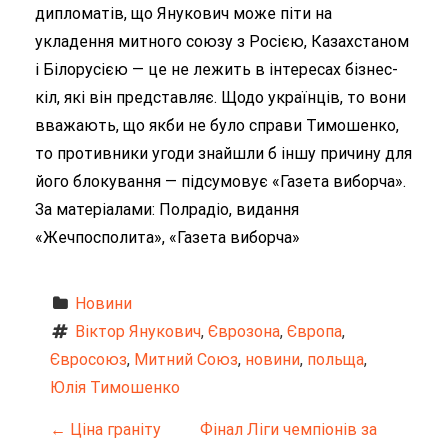
дипломатів, що Янукович може піти на
укладення митного союзу з Росією, Казахстаном
і Білорусією — це не лежить в інтересах бізнес-
кіл, які він представляє. Щодо українців, то вони
вважають, що якби не було справи Тимошенко,
то противники угоди знайшли б іншу причину для
його блокування — підсумовує «Газета виборча».
За матеріалами: Полрадіо, видання
«Жечпосполита», «Газета виборча»
Новини
Віктор Янукович
, 
Єврозона
, 
Європа
, 
Євросоюз
, 
Митний Союз
, 
новини
, 
польща
, 
Юлія Тимошенко
Н
←
Ціна граніту
Фінал Ліги чемпіонів за