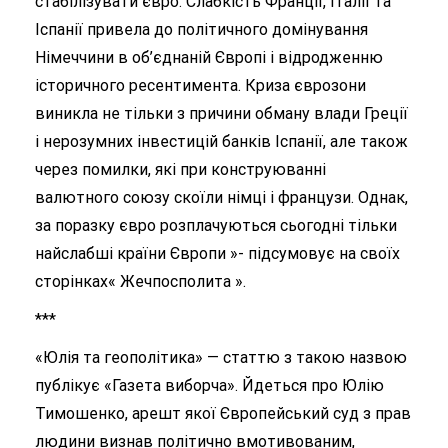
стабілізувати євро. Слабкість Франції, Італії та
Іспанії привела до політичного домінування
Німеччини в об’єднаній Європі і відродженню
історичного ресентимента. Криза єврозони
виникла не тільки з причини обману влади Греції
і нерозумних інвестицій банків Іспанії, але також
через помилки, які при конструюванні
валютного союзу скоїли німці і французи. Однак,
за поразку євро розплачуються сьогодні тільки
найслабші країни Європи »- підсумовує на своїх
сторінках« Жечпосполита ».
***
«Юлія та геополітика» — статтю з такою назвою
публікує «Газета виборча». Йдеться про Юлію
Тимошенко, арешт якої Європейський суд з прав
людини визнав політично вмотивованим,