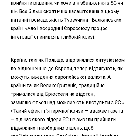
прийняти рішення, чи хоче він зближення з ЄС чи
ні». Все більш скептично налаштована в цьому
питанні громадськість Туреччини і Балканських
країн. «Але і всередині Євросоюзу процес
інтеграції опинився в глибокій кризі.
Країни, такі як Польща, відрізнялися ентузіазмом
по відношенню до Європи, тепер відтягують, як
можуть, введення європейської валюти. А
країни,та, як Великобританія, традиційно
трималися від Брюсселя на відстані,
замислюються над можливість виступити з ЄС ».
«Такий ефект п’ятирічної кризи — вважає газета
— під час якого лідери ЄС не змогли прийняти
відважних і необхідних рішень, щоб