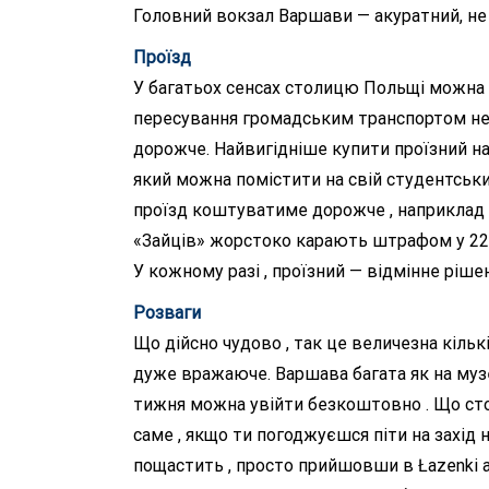
Головний вокзал Варшави — акуратний, не в
Проїзд
У багатьох сенсах столицю Польщі можна н
пересування громадським транспортом не 
дорожче. Найвигідніше купити проїзний на в
який можна помістити на свій студентський
проїзд коштуватиме дорожче , наприклад ,
«Зайців» жорстоко карають штрафом у 22
У кожному разі , проїзний — відмінне рішен
Розваги
Що дійсно чудово , так це величезна кількі
дуже вражаюче. Варшава багата як на музеї 
тижня можна увійти безкоштовно . Що стосує
саме , якщо ти погоджуєшся піти на захід
пощастить , просто прийшовши в Łazenki а