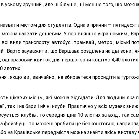
 усьому зручний , але ні більше , ні менше того, що можна
азвати містом для студентів. Одна з причин — пятидесяти
можна назвати дешевим. У порівнянні з українським , Ва
сі види транспорту: автобус , трамвай , метро , міські потя
 . Варто зауважити , що Варшава розділена на дві зони , як
 одноразовий квиток для першої зони коштує 4,40 злотих , 
0 злотих.
ня , якщо ви , звичайно , не збираєтеся просидіти в гуртож
сть цікавих місць , які можна відвідати. Для людини, яка п
, так і на бари і нічні клуби. Практично у всіх музеях зниж
ться клубів , то середня ціна 10 злотих за вхід , так сам
 на фейсбуці , то можеш зробити це безкоштовно, наприклад
бо на Краківське передмістя можна знайти якісь виставу ч