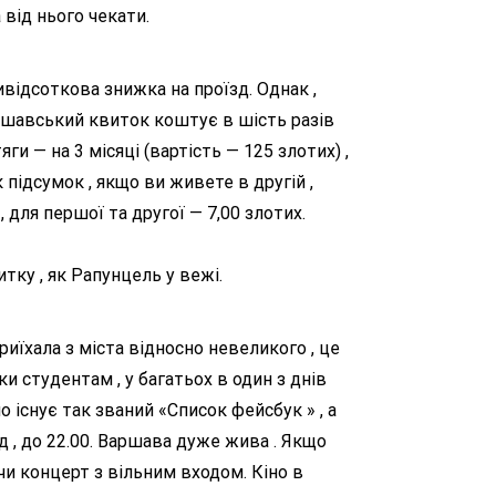
 від нього чекати.
відсоткова знижка на проїзд. Однак ,
ршавський квиток коштує в шість разів
ги — на 3 місяці (вартість — 125 злотих) ,
 підсумок , якщо ви живете в другій ,
для першої та другої — 7,00 злотих.
итку , як Рапунцель у вежі.
риїхала з міста відносно невеликого , це
ки студентам , у багатьох в один з днів
о існує так званий «Список фейсбук » , а
 , до 22.00. Варшава дуже жива . Якщо
и концерт з вільним входом. Кіно в