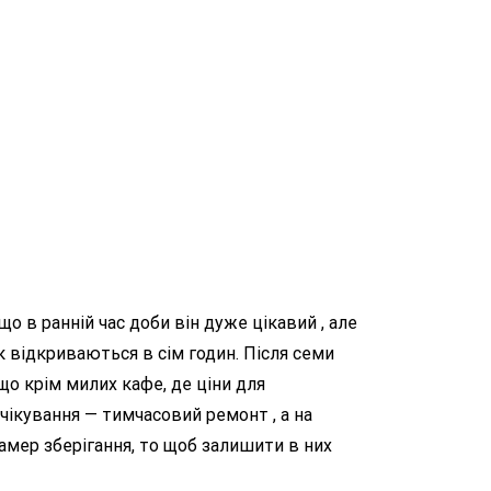
о в ранній час доби він дуже цікавий , але
к відкриваються в сім годин. Після семи
о крім милих кафе, де ціни для
очікування — тимчасовий ремонт , а на
камер зберігання, то щоб залишити в них