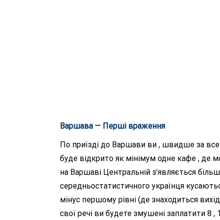
Варшава —
Перші враження
По приїзді до Варшави ви , швидше за все 
буде відкрито як мінімум одне кафе , де 
на Варшаві Центральній з’являється більше
середньостатистичного українця кусаються 
мінус першому рівні (де знаходиться вихід
свої речі ви будете змушені заплатити 8 , 