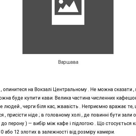
Варшава
, опинитеся на Вокзалі Центральному . Не можна сказати , щ
можна буде купити кави. Велика частина численних кафешо
 людей , черги біля кас, жвавість .
Неприємно вражає те, щ
, присісти ніде ; в головному холі , де повинні бути зали 
 до перону ) — вибір між кафе і підлогою . Що стосується 
10 або 12 злотих в залежності від розміру камери.