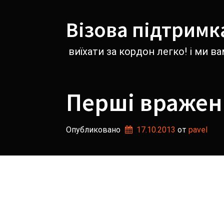
Перейти
к
Візова підтримк
содержимому
виїхати за кордон легко! і ми 
Перші вражен
Опубликовано
17.10.2013
от 
pavel