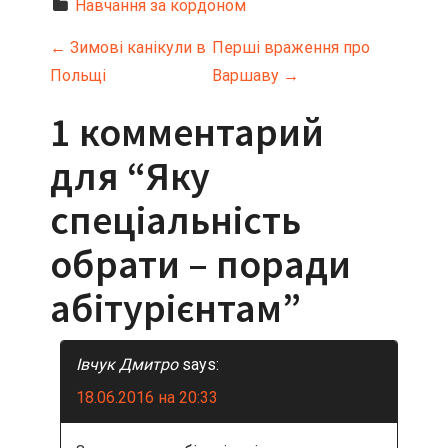
Hавчання за кордоном
Н
←
Зимові канікули в
Перші враження про
Польщі
Варшаву
→
а
1 комментарий
в
для “
Яку
и
спеціальність
г
обрати – поради
а
абітурієнтам
”
ц
и
Івчук Дмитро
says:
я
18.06.2016 на 20:33