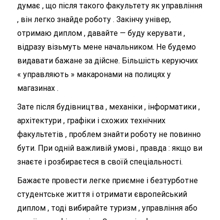
думає , що після такого факультету як управління
, він легко знайде роботу . Закінчу універ,
отримаю диплом , давайте — буду керувати ,
відразу візьмуть мене начальником. Не будемо
видавати бажане за дійсне. Більшість керуючих
« управляють » макаронами на полицях у
магазинах .
Зате після будівництва , механіки , інформатики ,
архітектури , графіки і схожих технічних
факультетів , проблем знайти роботу не повинно
бути. При одній важливій умові , правда : якщо ви
знаєте і розбираєтеся в своїй спеціальності.
Бажаєте провести легке приємне і безтурботне
студентське життя і отримати європейський
диплом , тоді вибирайте туризм , управління або