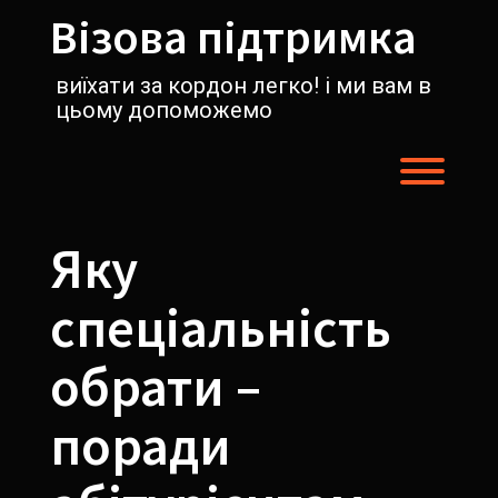
Перейти
Візова підтримка
к
содержимому
виїхати за кордон легко! і ми вам в
цьому допоможемо
Пере
Яку
спеціальність
обрати –
поради