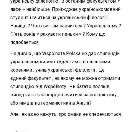
українську філологію . З останнім факультетом «
лафи » найбільше. Приїжджає українськомовний
студент і вчиться на укрпаїнській філології .
Навіщо ? Чого ви там навчитеся ? Українському ?
П’ять років « рахувати пеньки » ? Кому що
подобається.
Не дивно , що Wspólnota Polska не дає стипендій
українськомовним студентам з польськими
коренями , учнів української філології . Це
єдиний факультет , на якому не можна отримати
стипендію від Wspólnoty . Чи багато поляків
виїжджають за кордон вчитися на полоністику ,
або німців на германістики в Англії?
Але , як воно кажуть, про смаки не сперечаються.