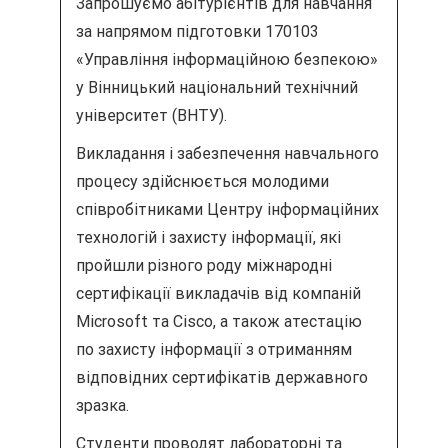
п
Запрошуємо абітурієнтів для навчання
о
за напрямом підготовки 170103
«Управління інформаційною безпекою»
з
у Вінницький національний технічний
університет (ВНТУ).
а
Викладання і забезпечення навчального
п
процесу здійснюється молодими
и
співробітниками Центру інформаційних
технологій і захисту інформації, які
с
пройшли різного роду міжнародні
сертифікації викладачів від компаній
я
Microsoft та Cisco, а також атестацію
м
по захисту інформації з отриманням
відповідних сертифікатів державного
зразка.
Студенти проводят лабораторні та