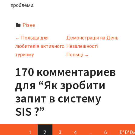
проблеми.
Різне
Н
←
Польща для
Демонстрація на День
любителів активного
Незалежності
а
туризму
Польщі
→
в
170 комментариев
и
для “
Як зробити
г
запит в систему
а
SIS ?
”
ц
и
1
2
3
4
…
6
Ð”Ð°Ð