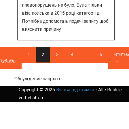
ппавопорушень не було. Була тільки
віза полська в 2015 році категоріі д.
Потпібна допомога в подачі запиту щоб
вияснити причину
1
2
3
4
…
6
Ð”Ð°Ð
Ð½ÐµÐµ
→
Обсуждение закрыто.
Copyright © 2026
Візова підтримка
- Alle Rechte
vorbehalten.