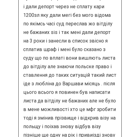
і дали депорт через не сплату кари
1200зл яку дали мегі без мого відома
по якімсь часі суд переслав жо вітділу
не бажаних sis і так мені дали депорт
на 3 роки і занесли в список звісно я
сплатив шраф і мені було сказано з
суду що по вплаті вони вишлють листа
до вітділу але знаючи польске право і
ставлення до таких ситуацій такий лист
іде з любліна до Варшави місяць . після
цього всього я повинен був написати
листа да вітділу не бажаних але не було
в мене можливості хто це мфг зробити
тоді я змінив прізвище і відкрив візу на
польщу і поіхав знову відбув візу
пізніше ще одну на рік і привиізді знову