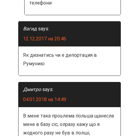
телефони
Вагид
says:
12.12.2017 на 20:46
Як дизнатись чи е депортация в
Румунию
Дмитро
says:
04.01.2018 на 14:49
В мене така проьлема польша щанесла
мене в базу сіс, олразу кажу що я
жодного разу не був в полші,