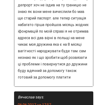
депрорт хоч не іздив на ту границю не
знаю як вони мене вичеслили бо мав
ще старий паспорт. але тепер ситуація
набагато гірша пройшов місяць жодних
іфонрмацій по моій справі я не отримав
адреса всі дав вірні в польщі на мене
чикає моя дружина яка є на 8 місяці
вагітності народжувати буде там. сам
незнаю як і що зробити щоб розвязати
ці проблеми і повернутися до дружини
буду вдячний за допомогу також
готовий за допомогу платити
Вячеслав
says:
06.06.2017 на 17:57