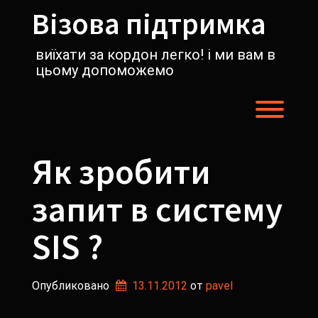
Перейти
Візова підтримка
к
содержимому
виїхати за кордон легко! і ми вам в
цьому допоможемо
Пере
Як зробити
запит в систему
SIS ?
Опубликовано
13.11.2012
от 
pavel