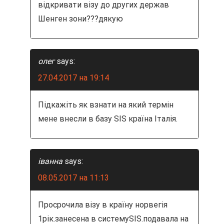
відкривати візу до других держав
Шенген зони???дякую
олег
says:
27.04.2017 на 19:14
Підкажіть як взнати на який термін
мене внесли в базу SIS країна Італія.
іванна
says:
08.05.2017 на 11:13
Просрочила візу в країну норвегія
1рік.занесена в системуSIS.подавала на