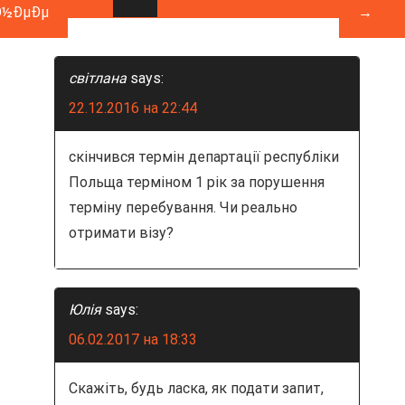
Ð½ÐµÐµ
→
я
п
світлана
says:
о
22.12.2016 на 22:44
з
скінчився термін департації республіки
а
Польща терміном 1 рік за порушення
терміну перебування. Чи реально
п
отримати візу?
и
с
Юлія
says:
я
06.02.2017 на 18:33
м
Скажіть, будь ласка, як подати запит,