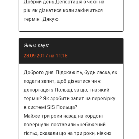
Добрий день.Депортація з чехії на
рік..як дізнатися коли закінчиться
термін ..Дякую.
Яніна
says:
28.09.2017 на 11:18
Доброго дня. Підскажіть, будь ласка, як
подати запит, щоб дізнатися чи є
депортація з Польщі, за що, і на який
термін? Як зробити запит на перевірку
в системі SIS Польща?
Майже три роки назад на кордоні
повернули, поставили «небажений
гість», сказали що на три роки, ніяких