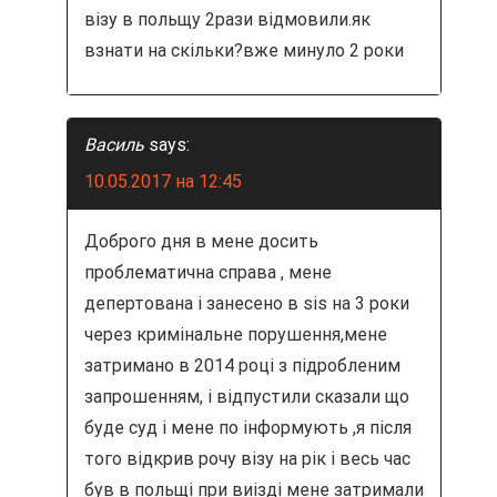
візу в польщу 2рази відмовили.як
взнати на скільки?вже минуло 2 роки
Василь
says:
10.05.2017 на 12:45
Доброго дня в мене досить
проблематична справа , мене
депертована і занесено в sis на 3 роки
через кримінальне порушення,мене
затримано в 2014 році з підробленим
запрошенням, і відпустили сказали що
буде суд і мене по інформують ,я після
того відкрив рочу візу на рік і весь час
був в польщі при виізді мене затримали