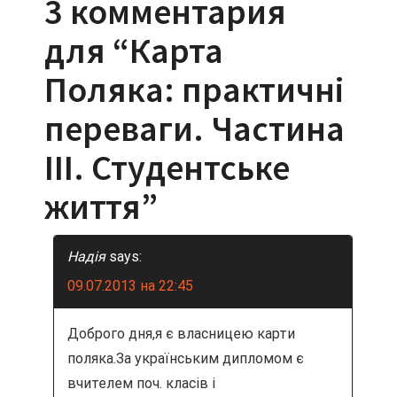
3 комментария
и
для “
Карта
г
Поляка: практичні
а
переваги. Частина
ц
III. Студентське
и
життя
”
я
п
Надія
says:
09.07.2013 на 22:45
о
з
Доброго дня,я є власницею карти
поляка.За українським дипломом є
а
вчителем поч. класів і