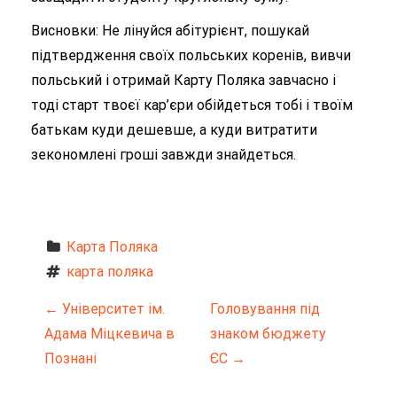
Висновки: Не лінуйся абітурієнт, пошукай
підтвердження своїх польських коренів, вивчи
польський і отримай Карту Поляка завчасно і
тоді старт твоєї кар’єри обійдеться тобі і твоїм
батькам куди дешевше, а куди витратити
зекономлені гроші завжди знайдеться.
Карта Поляка
карта поляка
Н
←
Університет ім.
Головування під
Адама Міцкевича в
знаком бюджету
а
Познані
ЄС
→
в