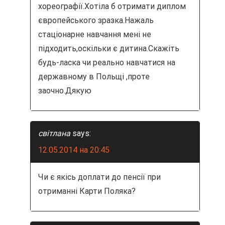
хореографії.Хотіла б отримати диплом
п
європейського зразка.Нажаль
и
стаціонарне навчання мені не
підходить,оскільки є дитина.Скажіть
с
будь-ласка чи реально навчатися на
я
державному в Польщі ,проте
заочно.Дякую
м
світлана
says:
12.05.2014 на 20:45
Чи є якісь доплати до пенсії при
отриманні Карти Поляка?