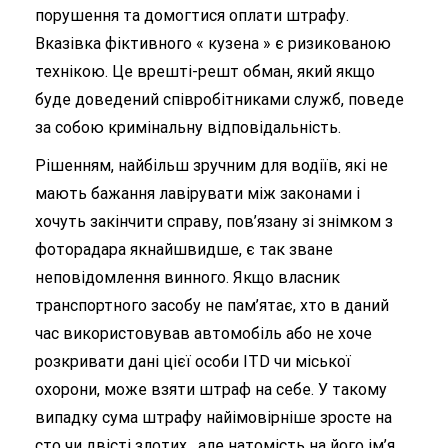
порушення та домогтися оплати штрафу.
Вказівка фіктивного « кузена » є ризикованою
технікою. Це врешті-решт обман, який якщо
буде доведений співробітниками служб, поведе
за собою кримінальну відповідальність.
Рішенням, найбільш зручним для водіїв, які не
мають бажання лавірувати між законами і
хочуть закінчити справу, пов’язану зі знімком з
фоторадара якнайшвидше, є так зване
неповідомлення винного. Якщо власник
транспортного засобу не пам’ятає, хто в даний
час використовував автомобіль або не хоче
розкривати дані цієї особи ITD чи міської
охорони, може взяти штраф на себе. У такому
випадку сума штрафу найімовірніше зросте на
сто чи двісті злотих , але натомість на його ім’я