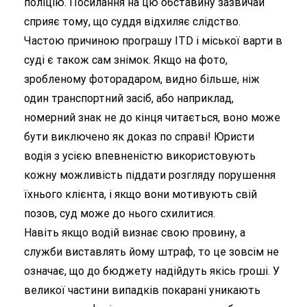
поліцію. Посилання на цю обставину зазвичай
сприяє тому, що суддя відхиляє слідство.
Частою причиною програшу ITD і міської варти в
суді є також сам знімок. Якщо на фото,
зробленому фоторадаром, видно більше, ніж
один транспортний засіб, або наприклад,
номерний знак не до кінця читається, воно може
бути виключено як доказ по справі! Юристи
водія з усією впевненістю використовують
кожну можливість піддати розгляду порушення
їхнього клієнта, і якщо вони мотивують свій
позов, суд може до нього схилитися.
Навіть якщо водій визнає свою провину, а
служби виставлять йому штраф, то це зовсім не
означає, що до бюджету надійдуть якісь гроші. У
великої частини випадків покарані уникають