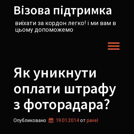
Перейти
Візова підтримка
к
содержимому
виїхати за кордон легко! і ми вам в
цьому допоможемо
Пере
Як уникнути
оплати штрафу
з фоторадара?
Опубликовано
19.01.2014
от 
pavel