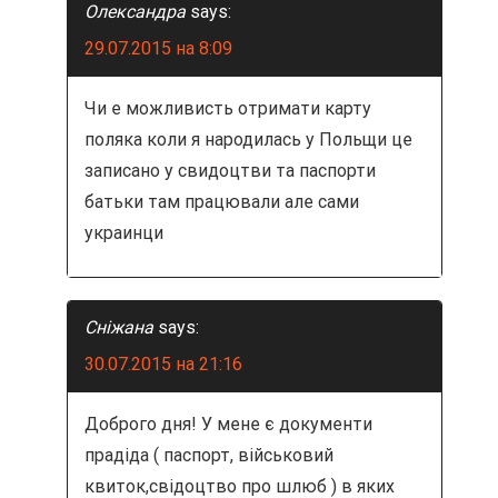
Олександра
says:
м
29.07.2015 на 8:09
Чи е можливисть отримати карту
поляка коли я народилась у Польщи це
записано у свидоцтви та паспорти
батьки там працювали але сами
украинци
Сніжана
says:
30.07.2015 на 21:16
Доброго дня! У мене є документи
прадіда ( паспорт, військовий
квиток,свідоцтво про шлюб ) в яких