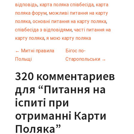
відповідь
, 
карта поляка співбесіда
, 
карта 
поляка форум
, 
можливі питання на карту 
поляка
, 
основні питання на карту поляка
, 
співбесіда з відповідями
, 
часті питання на 
карту поляка
, 
я мою карту поляка
Н
←
Митні правила
Бігос по-
Польщі
Старопольськи
→
а
320 комментариев
в
для “
Питання на
и
іспиті при
г
отриманні Карти
а
Поляка
”
ц