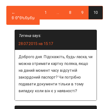
и
←
1
…
8
9
10
я
Ð Ð°Ð½ÐµÐµ
п
Тетяна
says:
о
28.07.2015 на 15:17
з
Доброго дня. Підскажіть, будь-ласка, чи
а
можна отримати картку поляка, якщо
п
на даний момент часу відсутній
закордоний паспорт? Чи потрібно
и
подавати документи тільки в тому
с
випадку коли він є у наявності?
я