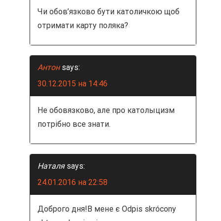
Чи обов’язково бути католичкою щоб
отримати карту поляка?
Антон
says:
30.12.2015 на 14:46
Не обовязково, але про католыцизм
потрібно все знати.
Наталя
says:
24.01.2016 на 22:58
Доброго дня!В мене є Оdpis skrócony