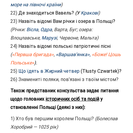
море на півночі країни
)
22)
Де знаходиться Вавель?
(У
Кракові
)
23)
Назвіть відомі Вам річки і озера в Польщі?
(Річки:
Вісла
,
Одра
, Варта, Буг; озера:
Влоцлавське,
Марузі
, Червоне, Мальта)
24)
Назвіть відомі польські патріотичні пісні
(
«Первша бригада»
,
«Варшав’янка»
,
«Боже! Цошь
Польське»
).
25)
Що їдять в Жирний четвер
(Tłusty Czwartek)?
26) Знамениті поляки, пов’язані з твоїм містом?
Також представник консульства задає питання
щодо головних
історичних осіб та подій
у
становленні Польщі (деякі з них):
1) Хто був першим королем Польщі?
(Болеслав
Хоробрий — 1025 рік)