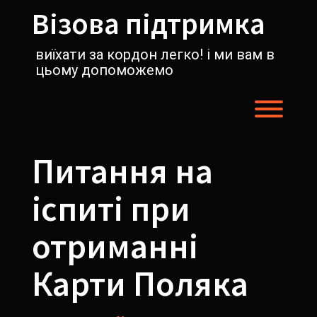
Перейти
Візова підтримка
к
содержимому
виїхати за кордон легко! і ми вам в
цьому допоможемо
Пере
Питання на
іспиті при
отриманні
Карти Поляка