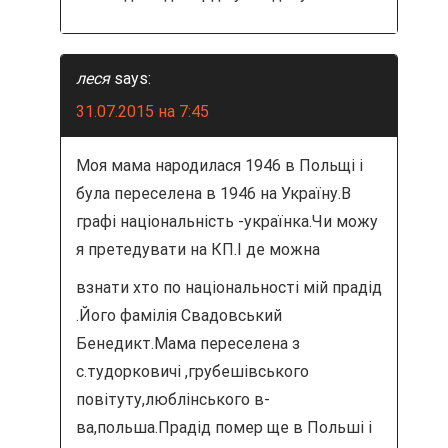
леся
says:
31.07.2015 на 7:45
Моя мама народилася 1946 в Польщі і
була переселена в 1946 на Україну.В
графі національність -українка.Чи можу
я претедувати на КП.І де можна
взнати хто по національності мій прадід
.Його фамілія Свадовський
Бенедикт.Мама переселена з
с.тудорковичі ,грубешівського
повітуту,люблінського в-
ва,польша.Прадід помер ще в Польші і