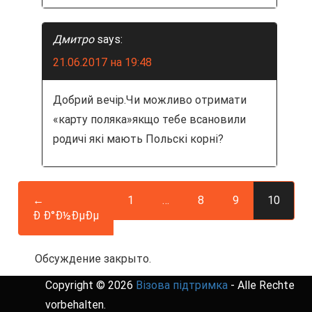
Дмитро
says:
21.06.2017 на 19:48
Добрий вечір.Чи можливо отримати
«карту поляка»якщо тебе всановили
родичі які мають Польскі корні?
←
1
…
8
9
10
Ð Ð°Ð½ÐµÐµ
Обсуждение закрыто.
Copyright © 2026
Візова підтримка
- Alle Rechte
vorbehalten.