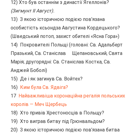
12) Хто був останнім з династії Ягеллонів?
(Зигмунт II Август).
13) З якою історичною подією пов’язана
особистість ксьондза Августина Кордецького?
(Шведський потоп, захист обителі «Ясна Гора»)
14) Покровителі Польщі (головні: Св. Адальберт
Празький, Св. Станіслав Щепановський, Свята
Марія; другорядні: Св. Станіслав Костка, Св.
Анджей Боболі)
15) Де і як загинув Св. Войтех?
16)
Ким була Св. Ядвіга?
17
Найважливіша коронаційна регалія польських
королів — Меч Щербець
18) Хто привів Хрестоносців в Польщу?
19) Хто виграв битву під Грюнвальдом?
20) З якою історичною подією пов’язана битва