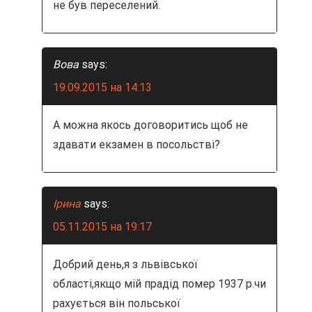
не був переселений.
Вова
says:
19.09.2015 на 14:13
А можна якось договоритись щоб не
здавати екзамен в посольстві?
Ірина
says:
05.11.2015 на 19:17
Добрий день,я з львівської
області,якщо мій прадід помер 1937 р.чи
рахується він польської