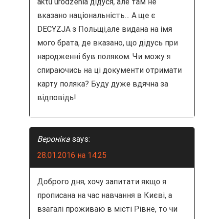
aktu urodzenia дідуся, але там не
вказано національність… А ще є
DECYZJA з Польщі,але видана на імя
мого брата, де вказано, що дідусь при
народженні був поляком. Чи можу я
спираючись на ці документи отримати
карту поляка? Буду дуже вдячна за
відповідь!
Вероніка
says:
28.01.2016 на 14:25
Доброго дня, хочу запитати якщо я
прописана на час навчання в Києві, а
взагалі проживаю в місті Рівне, то чи