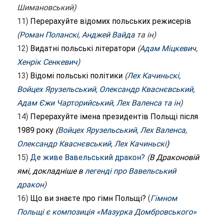
Шимановський)
11)
Перерахуйте відомих польських режисерів
(
Роман Поланскі
,
Анджей Вайда
та ін)
12)
Видатні польські літератори
(
Адам Міцкевич
,
Хенрік Сенкевич
)
13)
Відомі польські політики
(
Лех Качиньскі,
Войцех Ярузельський, Олександр Кваснєвський,
Адам Єжи Чарторийський, Лех Валенса та ін
)
14)
Перерахуйте імена президентів Польщі після
1989 року
(
Войцех Ярузельський, Лех Валенса,
Олександр Кваснєвський, Лех Качиньскі
)
15)
Де живе Вавельський дракон?
(
В Драконовій
ямі, докладніше в
легенді про Вавельський
дракон
)
16)
Що ви знаєте про гімн Польщі?
(
Гімном
Польщі є композиція «Мазурка Домбровського»