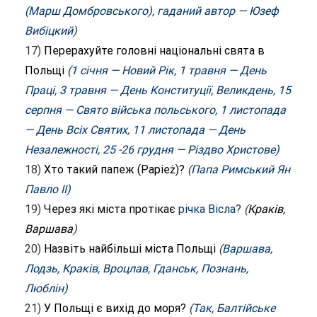
(Марш Домбровського), гаданий автор — Юзеф
Вибіцкий
)
17)
Перерахуйте головні національні свята в
Польщі
(1 січня — Новий Рік, 1 травня — День
Праці, 3 травня — День Конституції, Великдень, 15
серпня — Свято війська польського, 1 листопада
— День Всіх Святих, 11 листопада — День
Незалежності, 25 -26 грудня — Різдво Христове)
18)
Хто такий папеж (Papież)?
(
Папа Римський Ян
Павло II
)
19)
Через які міста протікає
річка Вісла
?
(
Краків,
Варшава
)
20)
Назвіть найбільші міста Польщі
(
Варшава
,
Лодзь
,
Краків
,
Вроцлав
,
Гданськ
,
Познань
,
Люблін
)
21)
У Польщі є вихід до моря?
(
Так, Балтійське