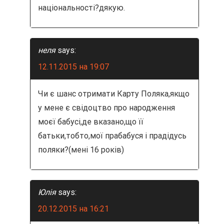
національності?дякую.
неля
says:
12.11.2015 на 19:07
Чи є шанс отримати Карту Поляка,якщо
у мене є свідоцтво про народження
моєї бабусі,де вказано,що її
батьки,тобто,мої прабабуся і прадідусь
поляки?(мені 16 років)
Юлія
says:
20.12.2015 на 16:21