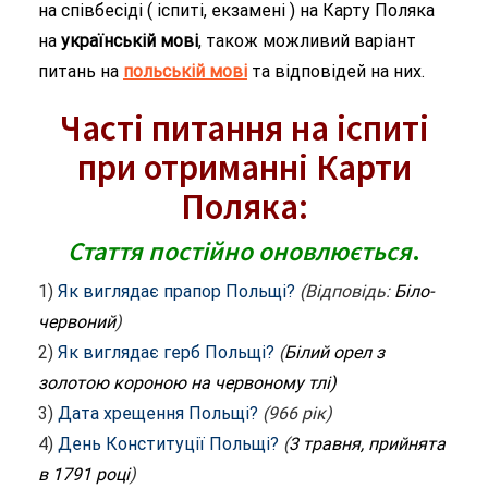
на співбесіді ( іспиті, екзамені ) на Карту Поляка
на
українській мові
, також можливий варіант
питань на
польській мові
та відповідей на них.
Часті питання на іспиті
при отриманні Карти
Поляка:
Стаття постійно оновлюється
.
1)
Як виглядає прапор Польщі?
(Відповідь:
Біло-
червоний
)
2)
Як виглядає герб Польщі?
(
Білий орел з
золотою короною на червоному тлі)
3)
Дата хрещення Польщі?
(966 рік)
4)
День Конституції Польщі?
(
3 травня, прийнята
в 1791 році
)