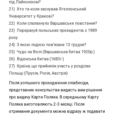
під Лайконіком?
21) Хто та коли заснував Ягеллонський
Університет у Кракові?
22) Коли спалахнуло Варшавське повстання?
23) Перерахуй польських президентів з 1989
року
24) З якою подією пов’язане 13 грудня?
25) Чудо на Віслі (Варшавська битва 1920р.)
26) Віденська битва (1683г.)
27) Країни, що прийняли участь у розділах
Польщі (Прусія, Росія, Австрія)
Після успішного проходження співбесіди,
представник консульства видасть вам рішення
про видачу Карти Поляка. В середньому Карту
Поляка виготовляють 2-3 місяці. Після
отримання документа можна відразу ж подавати