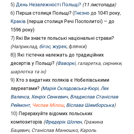
5)
День Незалежності Польщі?
(
11 листопада
)
6)
Перша столиця Польщі?
(
Гнєзно
д
о 1041 року
,
Краків
(перша столиця Речі Посполитої) — до
1596 року)
7)
Які Ви знаєте польські національні страви?
(Наприклад,
бігос,
журек
, флячки)
8))
Які тістечка належать до традиційних
десертів у Польщі?
(
Фаворкі
, галаретка, сирники,
шарлотка та ін)
9)
Хто з видатних поляків є Нобелівськими
лауреатами?
(
Марія Склодовська-Кюрі
,
Лех
Валенса
,
Хенріх Сенкевич
,
Владислав Станіслав
Реймонт
,
Чеслав Мілош
,
Віслава Шимборська
)
10)
Перерахуйте відомих польських
композиторів
(
Фредерік Шопен
, Гражина
Бацевич, Станіслав Манюшко, Кароль