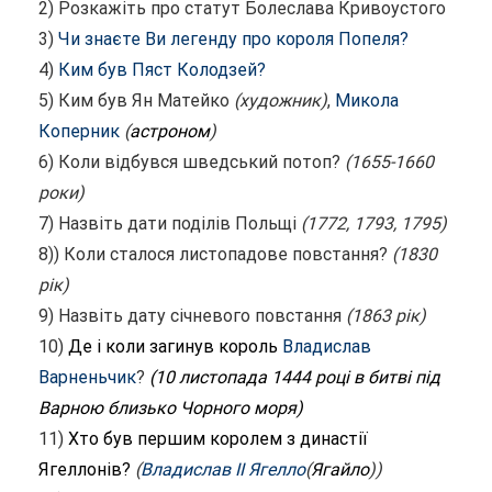
2) Розкажіть про статут Болеслава Кривоустого
3)
Чи знаєте Ви легенду про короля Попеля?
4)
Ким був Пяст Колодзей?
5) Ким був Ян Матейко
(художник)
,
Микола
Коперник
(
астроном
)
6) Коли відбувся шведський потоп?
(1655-1660
роки)
7) Назвіть дати поділів Польщі
(1772, 1793, 1795)
8)) Коли сталося листопадове повстання?
(1830
рік)
9) Назвіть дату січневого повстання
(1863 рік)
10)
Де і коли загинув король
Владислав
Варненьчик
?
(10 листопада 1444 році в битві під
Варною близько Чорного моря)
11)
Хто був першим королем з династії
Ягеллонів?
(
Владислав II Ягелло
(
Ягайло
))