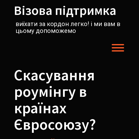
Перейти
Візова підтримка
к
содержимому
виїхати за кордон легко! і ми вам в
цьому допоможемо
Пере
Скасування
роумінгу в
країнах
Євросоюзу?