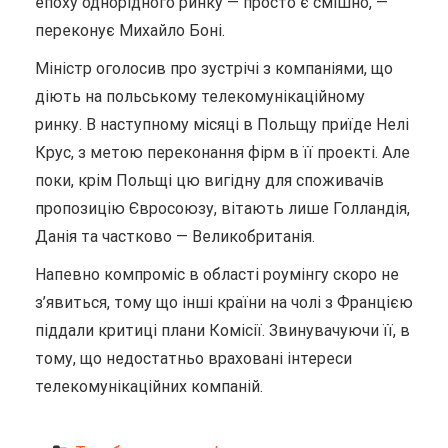
епоху однорідного ринку — просто є смішно, —
переконує Михайло Боні.
Міністр оголосив про зустрічі з компаніями, що
діють на польському телекомунікаційному
ринку. В наступному місяці в Польщу приїде Нелі
Крус, з метою переконання фірм в її проекті. Але
поки, крім Польщі цю вигідну для споживачів
пропозицію Євросоюзу, вітають лише Голландія,
Данія та частково — Великобританія.
Напевно компроміс в області роумінгу скоро не
з’явиться, тому що інші країни на чолі з Францією
піддали критиці плани Комісії. Звинувачуючи її, в
тому, що недостатньо враховані інтереси
телекомунікаційних компаній.