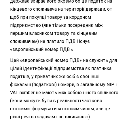
держава збирає його окремо бо це податок на
кінцевого споживача на території держави, от
щоб при покупці товару за кордоном
підприємство (яке тільки посередник між
першим власником товару та кінцевим
споживачем) не платило ПДВ і існує
«європейський номер ПДВ «
Цей «європейський номер ПДВ» не служить для
цілей ідентифікації підприємства як платника
податків, у приватних же осіб є свої інші
фіскальні (податкові) номери, в загальному NIP і
VAT number не мають між собою нічого спільного
(вони можуть бути в реальності частково
схожими, формуватися схожим чином, але це
різні речі по задачам і по вживанню)