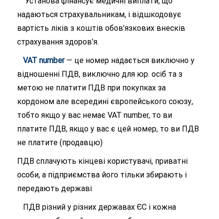
Установа фінансує медичні виплати, що
надаються страхувальникам, і відшкодовує
вартість ліків з коштів обов’язкових внесків
страхування здоров’я.
VAT number
— це номер надається виключно у
відношенні ПДВ, виключно для юр. осіб та з
метою не платити ПДВ при покупках за
кордоном але всередині європейського союзу,
тобто якщо у вас немає VAT number, то ви
платите ПДВ, якщо у вас є цей номер, то ви ПДВ
не платите (продавцю)
ПДВ сплачують кінцеві користувачі, приватні
особи, а підприємства його тільки збирають і
передають державі
ПДВ різний у різних державах ЄС і кожна