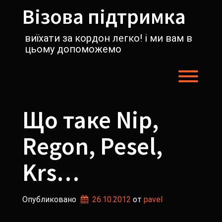
Перейти
Візова підтримка
к
содержимому
виїхати за кордон легко! і ми вам в
цьому допоможемо
Пере
Що таке Nip,
Regon, Pesel,
Krs…
Опубликовано
26.10.2012
от 
pavel