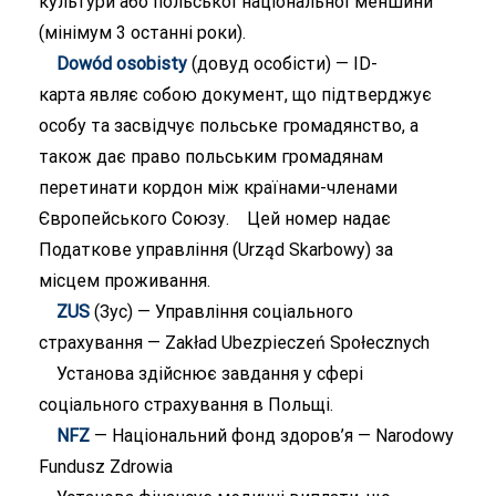
культури або польської національної меншини
(мінімум 3 останні роки).
Dowód osobisty
(довуд особісти) — ID-
карта являє собою документ, що підтверджує
особу та засвідчує польське громадянство, а
також дає право польським громадянам
перетинати кордон між країнами-членами
Європейського Союзу. Цей номер надає
Податкове управління (Urząd Skarbowy) за
місцем проживання.
ZUS
(Зус) — Управління соціального
страхування — Zakład Ubezpieczeń Społecznych
Установа здійснює завдання у сфері
соціального страхування в Польщі.
NFZ
— Національний фонд здоров’я — Narodowy
Fundusz Zdrowia