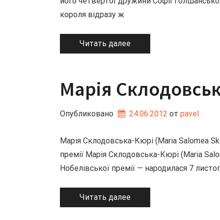
його четвертої дружини Софії Голшанської.
короля відразу ж
Читать далее
Марія Склодовсь
Опубликовано
24.06.2012
от 
pavel
Марія Склодовська-Кюрі (Maria Salomea Sk
премії Марія Склодовська-Кюрі (Maria Salo
Нобелівської премії — народилася 7 листо
Читать далее