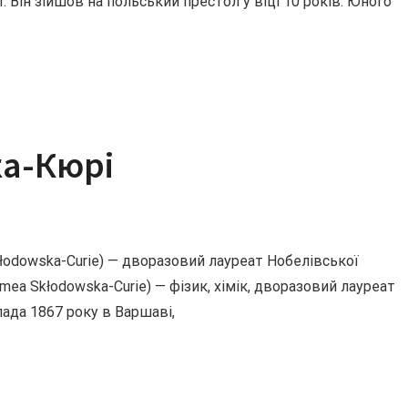
 Він зійшов на польський престол у віці 10 років. Юного
ка-Кюрі
łodowska-Curie) — дворазовий лауреат Нобелівської
mea Skłodowska-Curie) — фізик, хімік, дворазовий лауреат
пада 1867 року в Варшаві,