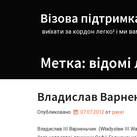
Перейти
к
Візова підтримк
содержимому
виїхати за кордон легко! і ми 
Метка:
відомі
Владислав Варне
Опубликовано
07.07.2012
от 
pavel
Владислав III Варненьчик (Władysław III 