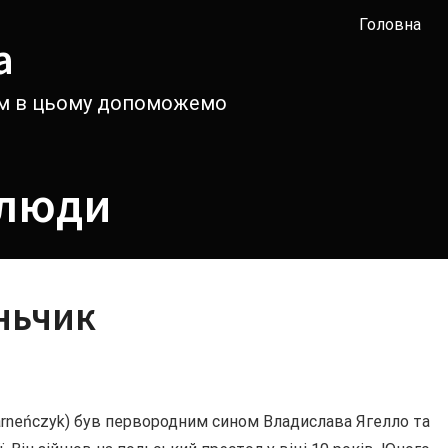
Головна
а
вам в цьому допоможемо
 люди
ньчик
Warneńczyk) був первородним сином Владислава Ягелло та