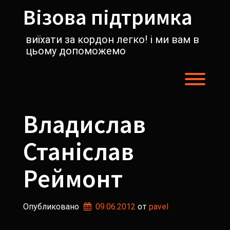
Перейти
Візова підтримка
к
содержимому
виїхати за кордон легко! і ми вам в
цьому допоможемо
Пере
Владислав
Станіслав
Реймонт
Опубликовано
09.06.2012
от 
pavel