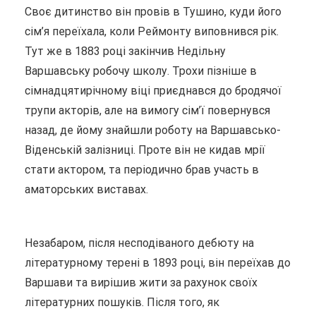
Своє дитинство він провів в Тушино, куди його
сім’я переїхала, коли Реймонту виповнився рік.
Тут же в 1883 році закінчив Недільну
Варшавську робочу школу. Трохи пізніше в
сімнадцятирічному віці приєднався до бродячої
трупи акторів, але на вимогу сім’ї повернувся
назад, де йому знайшли роботу на Варшавсько-
Віденській залізниці. Проте він не кидав мрії
стати актором, та періодично брав участь в
аматорських виставах.
Незабаром, після несподіваного дебюту на
літературному терені в 1893 році, він переїхав до
Варшави та вирішив жити за рахунок своїх
літературних пошуків. Після того, як