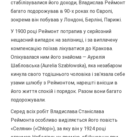
стабілізувалися його доходи, Владислав Реймонт
багато подорожував в 90-х роках по Європі,
зокрема він побував у Лондоні, Берліні, Парижі.
У 1900 році Реймонт потрапив у серйозний
нещасний випадок на залізниці, і за виплачену
компенсацію поїхав лікуватися до Кракова.
Опікувалася ним його знайома — Аурелія
Шабловська (Aurelia Szabłowska), яка незабаром
кинула свого тодішнього чоловіка і зв’язала себе
узами шлюбу з Реймонтом, нарешті внісши в
його життя спокій і порядок. Разом вони багато
подорожували.
Серед всіх робіт Владислава Станіслава
Реймонта особливо виділяється його повість
«Селяни» («Chłopi»), за яку він у 1924 році