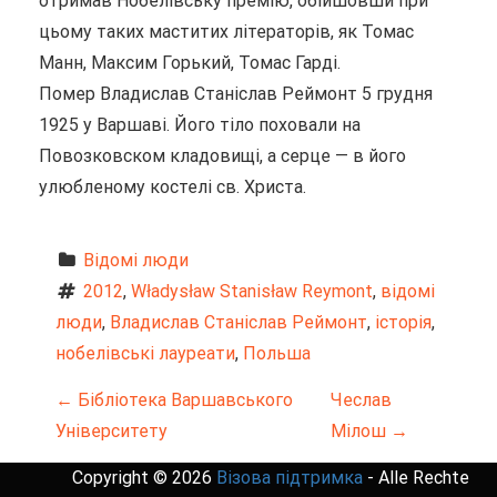
отримав Нобелівську премію, обійшовши при
цьому таких маститих літераторів, як Томас
Манн, Максим Горький, Томас Гарді.
Помер Владислав Станіслав Реймонт 5 грудня
1925 у Варшаві. Його тіло поховали на
Повозковском кладовищі, а серце — в його
улюбленому костелі св. Христа.
Відомі люди
2012
, 
Władysław Stanisław Reymont
, 
відомі 
люди
, 
Владислав Станіслав Реймонт
, 
історія
, 
нобелівські лауреати
, 
Польша
Н
←
Бібліотека Варшавського
Чеслав
Університету
Мілош
→
а
Copyright © 2026
Візова підтримка
- Alle Rechte