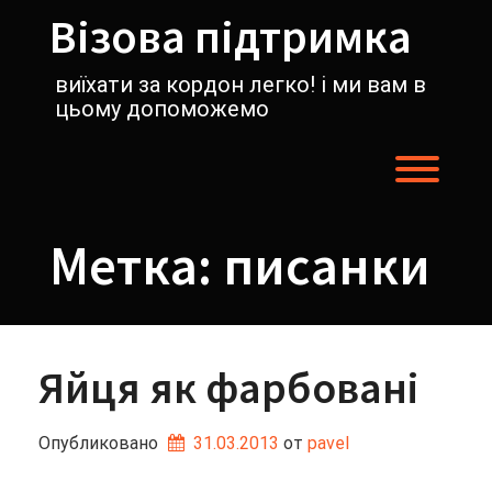
Перейти
Візова підтримка
к
содержимому
виїхати за кордон легко! і ми вам в
цьому допоможемо
Пере
Метка:
писанки
Яйця як фарбовані
Опубликовано
31.03.2013
от 
pavel