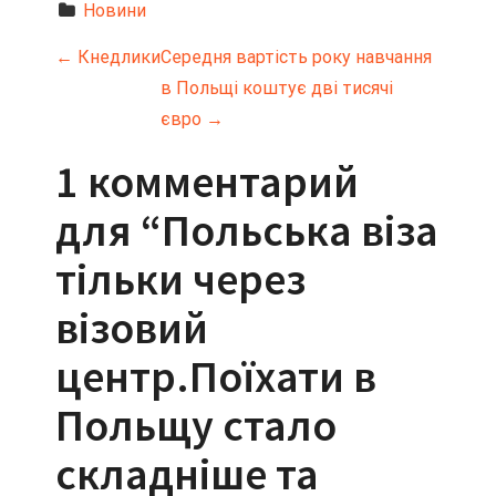
Новини
Н
←
Кнедлики
Середня вартість року навчання
в Польщі коштує дві тисячі
а
євро
→
в
1 комментарий
и
для “
Польська віза
г
тільки через
а
візовий
ц
центр.Поїхати в
и
Польщу стало
я
складніше та