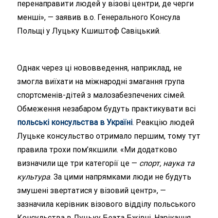
перенаправити людей у візові центри, де черги
менші», — заявив в.о. Генерального Консула
Польщі у Луцьку Кшиштоф Савіцький.
Однак через ці нововведення, наприклад, не
змогла виїхати на міжнародні змагання група
спортсменів-дітей з малозабезпечених сімей.
Обмеження незабаром будуть практикувати всі
польські консульства в Україні
. Реакцію людей
Луцьке консульство отримало першим, тому тут
правила трохи пом’якшили. «Ми додатково
визначили ще три категорії це —
спорт, наука та
культура
. За цими напрямками люди не будуть
змушені звертатися у візовий центр», —
зазначила керівник візового відділу польського
Консульства в Луцьку Беата Бжівчі. Нарікання