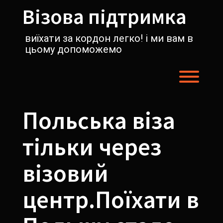
Перейти
Візова підтримка
к
содержимому
виїхати за кордон легко! і ми вам в
цьому допоможемо
Пере
Польська віза
тільки через
візовий
центр.Поїхати в