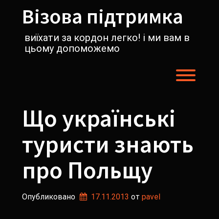
Перейти
Візова підтримка
к
содержимому
виїхати за кордон легко! і ми вам в
цьому допоможемо
Пере
Що українські
туристи знають
про Польщу
Опубликовано
17.11.2013
от 
pavel