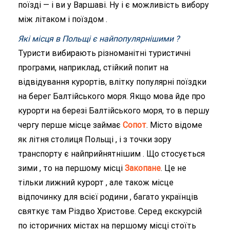
поїзді — і ви у Варшаві. Ну і є можливість вибору
між літаком і поїздом .
Які місця в Польщі є найпопулярнішими ?
Туристи вибирають різноманітні туристичні
програми, наприклад, стійкий попит на
відвідування курортів, влітку популярні поїздки
на берег Балтійського моря. Якщо мова йде про
курорти на березі Балтійського моря, то в першу
чергу перше місце займає
Сопот
. Місто відоме
як літня столиця Польщі , і з точки зору
транспорту є найприйнятнішим . Що стосується
зими , то на першому місці
Закопане
. Це не
тільки лижний курорт , але також місце
відпочинку для всієї родини , багато українців
святкує там Різдво Христове. Серед екскурсій
по історичних містах на першому місці стоїть