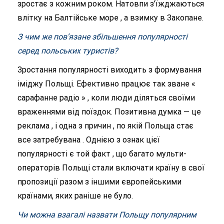
зростає з кожним роком. Натовпи з’їжджаються
влітку на Балтійське море , а взимку в Закопане.
З чим же пов’язане збільшення популярності
серед польських туристів?
Зростання популярності виходить з формування
іміджу Польщі. Ефективно працює так зване «
сарафанне радіо » , коли люди діляться своїми
враженнями від поїздок.
Позитивна думка — це
реклама , і одна з причин , по якій Польща стає
все затребувана . Однією з ознак цієї
популярності є той факт , що багато мульти-
операторів Польщі стали включати країну в свої
пропозиції разом з іншими європейськими
країнами, яких раніше не було.
Чи можна взагалі назвати Польщу популярним