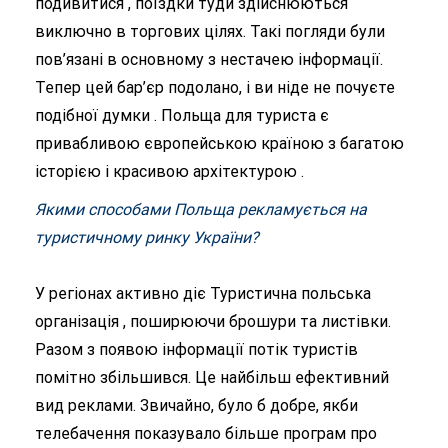
подивитися , поїздки туди здійснюються
виключно в торгових цілях. Такі погляди були
пов’язані в основному з нестачею інформації.
Тепер цей бар’єр подолано, і ви ніде не почуєте
подібної думки . Польща для туриста є
привабливою європейською країною з багатою
історією і красивою архітектурою .
Якими способами Польща рекламується на
туристичному ринку України?
У регіонах активно діє Туристична польська
організація , поширюючи брошури та листівки.
Разом з появою інформації потік туристів
помітно збільшився. Це найбільш ефективний
вид реклами. Звичайно, було б добре, якби
телебачення показувало більше програм про