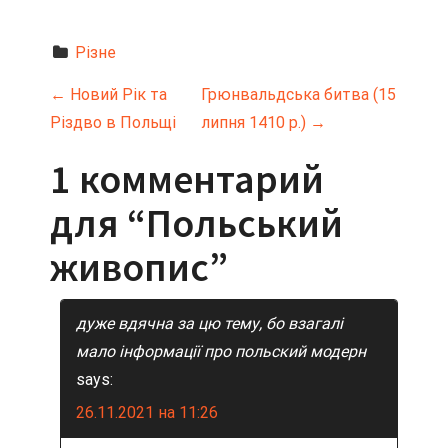
Різне
Н
←
Новий Рік та
Грюнвальдська битва (15
Різдво в Польщі
липня 1410 р.)
→
а
1 комментарий
в
для “
Польський
и
живопис
”
г
а
дуже вдячна за цю тему, бо взагалі
ц
мало інформації про польский модерн
says:
и
26.11.2021 на 11:26