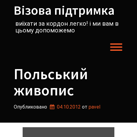
Перейти
Візова підтримка
к
содержимому
виїхати за кордон легко! і ми вам в
цьому допоможемо
Пере
Польський
живопис
Опубликовано
04.10.2012
от 
pavel