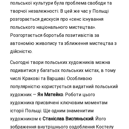
польської культури була проблема свободи та
творчої незалежності. В цей же час у Польщі
розгорається дискусія про «сенс існування
польського національного мистецтва».
Розгортається боротьба позитивістів за
автономію живопису та зближення мистецтва з
дійсністю.
Сьогодні твори польських художників можна
подивитися у багатьох польських містах, в тому
числі Кракові та Варшаві. Особливою
популярністю користується видатний польський
художник —
Ян Матейко
. Роботи цього
художника присвячені ключовим моментам
історії Польщі. Ще одним знаменитим
художником є
Станіслав Виспяньский
. Його
зображення внутрішнього оздоблення Костелу