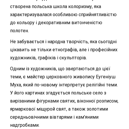
створена польська школа колоризму, яка
характеризувалася особливою сприйнятливістю
до кольору і декоративним витонченістю
полотен.
Не забувається і народна творчість, яка сьогодні
цікавить не тільки етнографів, але і професійних
художників, графіків і скульпторів.
Одним із художників, що звертаються до цієї
теми, є майстер церковного живопису Еугеніуш
Муха, який по-новому інтерпретує релігійні теми.
У його картинах згадується польське село з
вирізаними фігурками святих, віконної розписом,
ярмаркової міщурой свят, а також золотими
середньовічними вівтарями і кам’яними
надгробками.