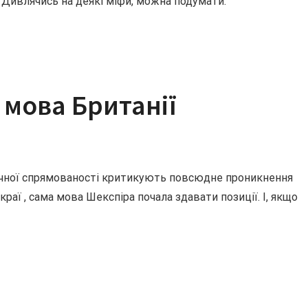
в. Дивлячись на деякі міфи, можна подумати:
 мова Британії
стичної спрямованості критикують повсюдне проникнення
краї , сама мова Шекспіра почала здавати позиції. І, якщо