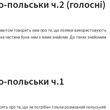
-польськи ч.2 (голосні)
авітом говорить нам про те, що поляки використовують
лика частина букв нам з вами знайома. До таких знайомим
о-польськи ч.1
рять про те, що їм потрібен тільки розмовний польський