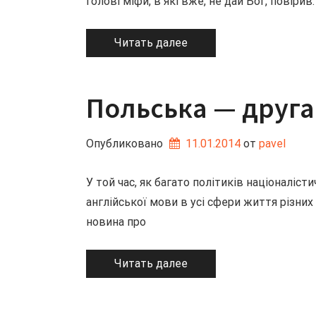
голові міфи, в які вже, не дай Бог, повіри
Читать далее
Польська — друга
Опубликовано
11.01.2014
от 
pavel
У той час, як багато політиків націоналі
англійської мови в усі сфери життя різних 
новина про
Читать далее