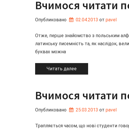
Вчимося читати по
Опубликовано
02.04.2013
от 
pavel
Отже, перше знайомство з польським алф
латинську писемність та, як наслідок, ве
буквах можна
Читать далее
Вчимося читати п
Опубликовано
25.03.2013
от 
pavel
Трапляється часом, що нові студенти гово