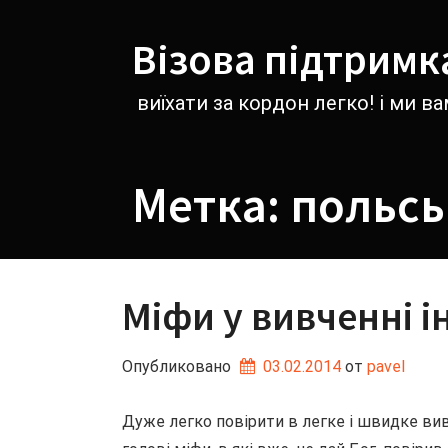
Перейти
к
Візова підтримк
содержимому
виїхати за кордон легко! і ми 
Метка:
польсь
Міфи у вивченні 
Опубликовано
03.02.2014
от 
pavel
Дуже легко повірити в легке і швидке вив