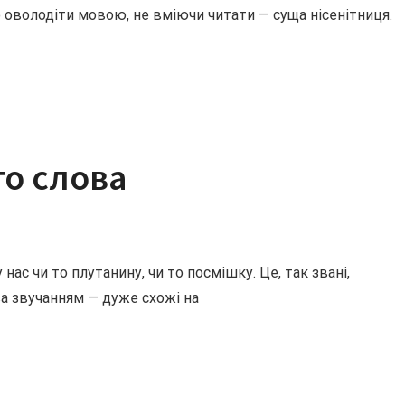
 оволодіти мовою, не вміючи читати — суща нісенітниця.
го слова
 нас чи то плутанину, чи то посмішку. Це, так звані,
за звучанням — дуже схожі на