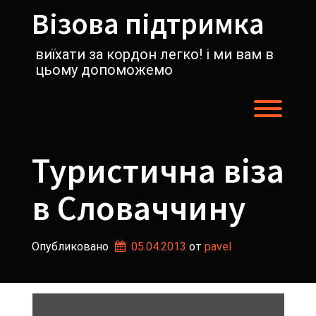
Перейти
Візова підтримка
к
содержимому
виїхати за кордон легко! і ми вам в
цьому допоможемо
Пере
Туристична віза
в Словаччину
Опубликовано
05.04.2013
от 
pavel