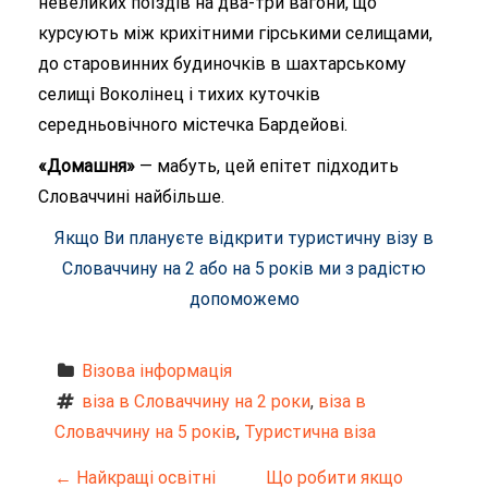
невеликих поїздів на два-три вагони, що
курсують між крихітними гірськими селищами,
до старовинних будиночків в шахтарському
селищі Воколінец і тихих куточків
середньовічного містечка Бардейові.
«Домашня»
— мабуть, цей епітет підходить
Словаччині найбільше.
Якщо Ви плануєте відкрити туристичну візу в
Словаччину на 2 або на 5 років ми з радістю
допоможемо
Візова інформація
віза в Словаччину на 2 роки
, 
віза в 
Словаччину на 5 років
, 
Туристична віза
Н
←
Найкращі освітні
Що робити якщо