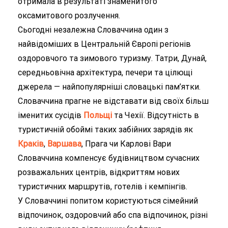
отримала в результаті знаменитого
оксамитового розлучення.
Сьогодні незалежна Словаччина один з
найвідоміших в Центральній Європі регіонів
оздоровчого та зимового туризму. Татри, Дунай,
середньовічна архітектура, печери та цілющі
джерела — найпопулярніші словацькі пам’ятки.
Словаччина прагне не відставати від своїх більш
іменитих сусідів
Польщі
та Чехії. Відсутність в
туристичній обоймі таких забійних зарядів як
Краків
,
Варшава
, Прага чи Карлові Вари
Словаччина компенсує будівництвом сучасних
розважальних центрів, відкриттям нових
туристичних маршрутів, готелів і кемпінгів.
У Словаччині попитом користуються сімейний
відпочинок, оздоровчий або спа відпочинок, різні