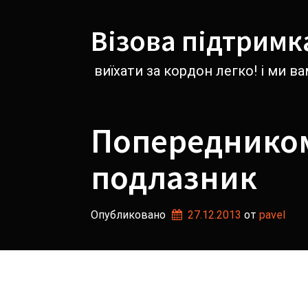
Перейти
к
Візова підтримк
содержимому
виїхати за кордон легко! і ми 
Попередником
подлазник
Опубликовано
27.12.2013
от 
pavel