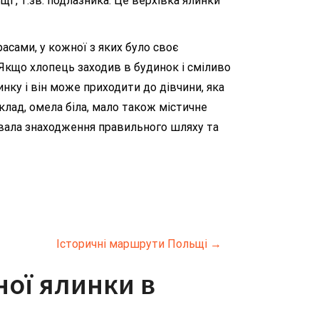
 , т.зв. подлазника. Це верхівка ялинки
асами, у кожної з яких було своє
. Якщо хлопець заходив в будинок і сміливо
инку і він може приходити до дівчини, яка
клад, омела біла, мало також містичне
зувала знаходження правильного шляху та
Історичні маршрути Польщі
→
ої ялинки в