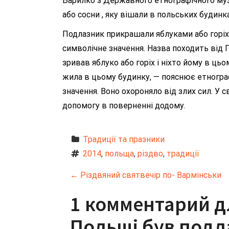
Барилко з Державного етнографічного музе
або сосни , яку вішали в польських будинка
Подлазник прикрашали яблуками або горіха
символічне значення. Назва походить від П
зривав яблуко або горіх і ніхто йому в ць
жила в цьому будинку, — пояснює етнограф 
значення. Воно охороняло від злих сил. У
допомогу в поверненні додому.
Традиції та празники
2014
, 
польща
, 
різдво
, 
традиції
Н
←
Різдвяний святвечір по- Вармінськи
а
1 комментарий д
в
Польщі був подл