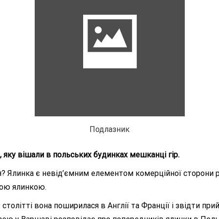
Подлазник
, яку вішали в польських будинках мешканці гір.
 Ялинка є невід’ємним елементом комерційної сторони різ
ною ялинкою.
9 столітті вона поширилася в Англії та Франції і звідти п