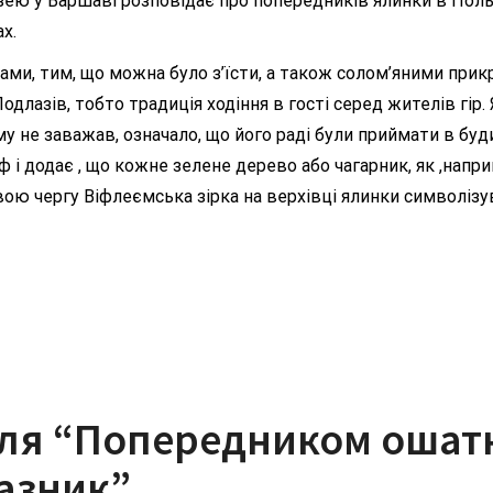
ю у Варшаві розповідає про попередників ялинки в Польщі
х.
ми, тим, що можна було з’їсти, а також солом’яними прикр
одлазів, тобто традиція ходіння в гості серед жителів гір
ому не заважав, означало, що його раді були приймати в буд
і додає , що кожне зелене дерево або чагарник, як ,напри
 свою чергу Віфлеємська зірка на верхівці ялинки символі
ля “
Попередником ошатн
азник
”