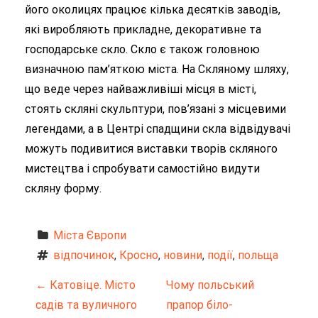
його околицях працює кілька десятків заводів,
які виробляють прикладне, декоративне та
господарське скло. Скло є також головною
визначною пам’яткою міста. На Скляному шляху,
що веде через найважливіші місця в місті,
стоять скляні скульптури, пов’язані з місцевими
легендами, а в Центрі спадщини скла відвідувачі
можуть подивитися виставки творів скляного
мистецтва і спробувати самостійно видути
скляну форму.
Міста Європи
відпочинок
, 
Кросно
, 
новини
, 
події
, 
польща
Н
←
Катовіце. Місто
Чому польський
садів та вуличного
прапор біло-