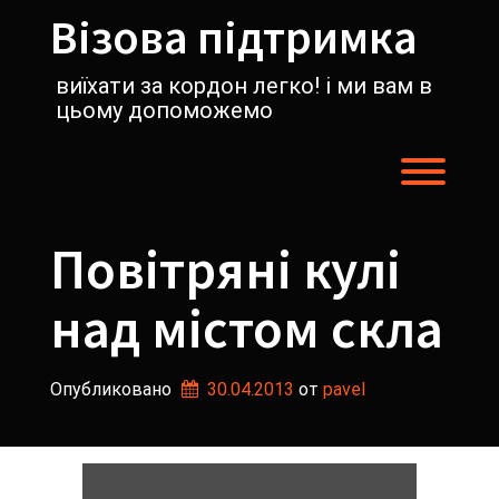
Перейти
Візова підтримка
к
содержимому
виїхати за кордон легко! і ми вам в
цьому допоможемо
Пере
Повітряні кулі
над містом скла
Опубликовано
30.04.2013
от 
pavel