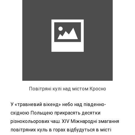
Повітряні кулі над містом Кросно
У «травневий вікенд» небо над південно-
східною Польщею прикрасять десятки
різнокольорових чаш. XIV Міжнародні змагання
повітряних куль в горах відбудуться в місті