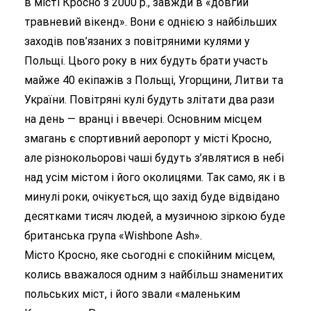
в місті Кросно з 2000 р., завжди в «довгий
травневий вікенд». Вони є однією з найбільших
заходів пов’язаних з повітряними кулями у
Польщі. Цього року в них будуть брати участь
майже 40 екіпажів з Польщі, Угорщини, Литви та
України. Повітряні кулі будуть злітати два рази
на день — вранці і ввечері. Основним місцем
змагань є спортивний аеропорт у місті Кросно,
але різнокольорові чаші будуть з’являтися в небі
над усім містом і його околицями. Так само, як і в
минулі роки, очікується, що захід буде відвідано
десятками тисяч людей, а музичною зіркою буде
британська група «Wishbone Ash».
Місто Кросно, яке сьогодні є спокійним місцем,
колись вважалося одним з найбільш знаменитих
польських міст, і його звали «маленьким