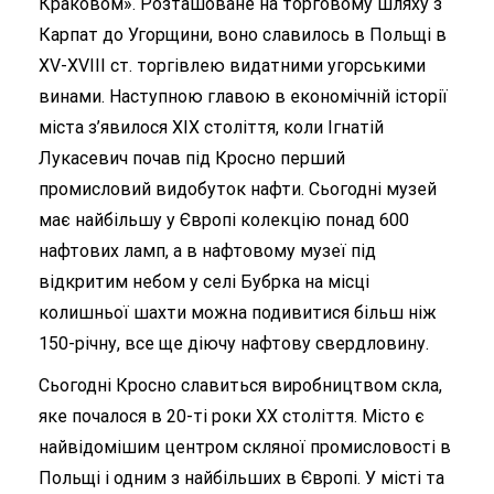
Краковом». Розташоване на торговому шляху з
Карпат до Угорщини, воно славилось в Польщі в
XV-XVIII ст. торгівлею видатними угорськими
винами. Наступною главою в економічній історії
міста з’явилося XIX століття, коли Ігнатій
Лукасевич почав під Кросно перший
промисловий видобуток нафти. Сьогодні музей
має найбільшу у Європі колекцію понад 600
нафтових ламп, а в нафтовому музеї під
відкритим небом у селі Бубрка на місці
колишньої шахти можна подивитися більш ніж
150-річну, все ще діючу нафтову свердловину.
Сьогодні Кросно славиться виробництвом скла,
яке почалося в 20-ті роки XX століття. Місто є
найвідомішим центром скляної промисловості в
Польщі і одним з найбільших в Європі. У місті та