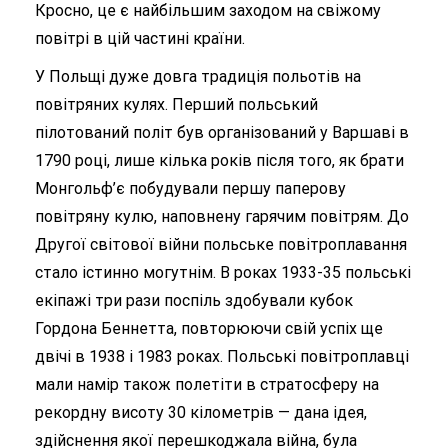
Кросно, це є найбільшим заходом на свіжому
повітрі в цій частині країни.
У Польщі дуже довга традиція польотів на
повітряних кулях. Перший польський
пілотований політ був організований у Варшаві в
1790 році, лише кілька років після того, як брати
Монгольф’є побудували першу паперову
повітряну кулю, наповнену гарячим повітрям. До
Другої світової війни польське повітроплавання
стало істинно могутнім. В роках 1933-35 польські
екіпажі три рази поспіль здобували кубок
Гордона Беннетта, повторюючи свій успіх ще
двічі в 1938 і 1983 роках. Польські повітроплавці
мали намір також полетіти в стратосферу на
рекордну висоту 30 кілометрів — дана ідея,
здійснення якої перешкоджала війна, була