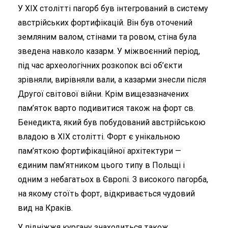
У XIX столітті пагорб був інтегрований в систему
австрійських фортифікацій. Він був оточений
земляним валом, стінами та ровом, стіна була
зведена навколо казарм. У міжвоєнний період,
під час археологічних розкопок всі об’єкти
зрівняли, вирівняли вали, а казарми знесли після
Другої світової війни. Крім вищезазначених
пам’яток варто подивитися також на форт св.
Бенедикта, який був побудований австрійською
владою в XIX столітті. Форт є унікальною
пам’яткою фортифікаційної архітектури —
єдиним пам’ятником цього типу в Польщі і
одним з небагатьох в Європі. З високого пагорба,
на якому стоїть форт, відкривається чудовий
вид на Краків.
У підніжжя кургану знаходиться також