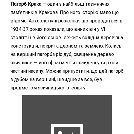
Пагорб Крака
— один з найбільш таємничих
пам’ятників Кракова. Про його історію мало що
відомо. Археологічні розкопки, що проводяться в
1934-37 роках показали, що виник він у VII
столітті і в його основі лежить солідна дерев’яна
конструкція, покрита дерном та землею. Колись
на вершині пагорба ріс дуб, священне дерево
язичників — його фрагменти знайдені у верхній
частині насипу. Можна припустити, що цей пагорб
з дубом на вершині, швидше за все, був
предметом язичницького культу.