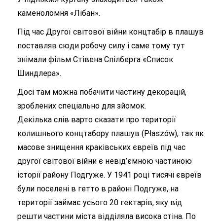
каменоломня «Лібан».
Під час Другої світової війни концтабір в плашув
поставляв сюди робочу силу і саме тому тут
знімали фільм Стівена Спілберга «Список
Шиндлера».
Досі там можна побачити частину декорацій,
зроблених спеціально для зйомок.
Декілька слів варто сказати про території
колишнього концтабору плашув (Płaszów), так як
масове знищення краківських євреїв під час
другої світової війни є невід’ємною частиною
історії району Подгуже. У 1941 році тисячі євреїв
були поселені в геттo в районі Подгуже, на
території займає усього 20 гектарів, яку від
решти частини міста відділяла висока стіна. По