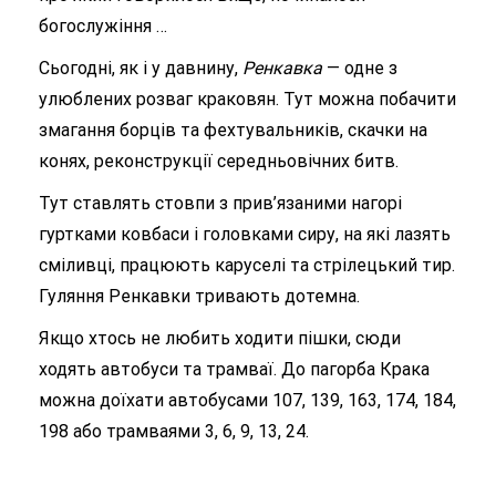
богослужіння …
Сьогодні, як і у давнину,
Ренкавка
— одне з
улюблених розваг краковян. Тут можна побачити
змагання борців та фехтувальників, скачки на
конях, реконструкції середньовічних битв.
Тут ставлять стовпи з прив’язаними нагорі
гуртками ковбаси і головками сиру, на які лазять
сміливці, працюють каруселі та стрілецький тир.
Гуляння Ренкавки тривають дотемна.
Якщо хтось не любить ходити пішки, сюди
ходять автобуси та трамваї. До пагорба Крака
можна доїхати автобусами 107, 139, 163, 174, 184,
198 або трамваями 3, 6, 9, 13, 24.