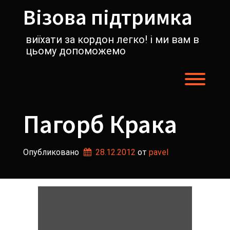
Перейти
Візова підтримка
к
содержимому
виїхати за кордон легко! і ми вам в
цьому допоможемо
Пере
Пагорб Крака
Опубликовано
28.12.2012
от 
pavel