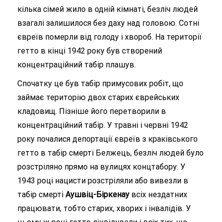
кілька сімей жило в одній кімнаті, безліч людей
взагалі залишилося без даху над головою. Сотні
євреїв померли від голоду і хвороб. На території
гетто в кінці 1942 року був створений
концентраційний табір плашув.
Спочатку це був табір примусових робіт, що
займає територію двох старих єврейських
кладовищ. Пізніше його перетворили в
концентраційний табір. У травні і червні 1942
року почалися депортації євреїв з краківського
гетто в табір смерті Белжець, безліч людей було
розстріляно прямо на вулицях концтабору. У
1943 році нацисти розстріляли або вивезли в
табір смерті
Аушвіц-Біркенау
всіх нездатних
працювати, тобто старих, хворих і інвалідів. У