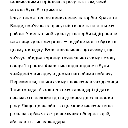
величезними порівняно з результатом, який
можна було б отримати.
Існує також теорія виникнення пагорбів Крака та
Ванди, пов’язана з присутністю кельтів в цьому
районі. У кельтській культурі пагорби відігравали
важливу культову роль, — подібне могло бути і в
цьому випадку. Було відзначено, що азимут, що
зв’язує обидва кургану точнісінько азимут сходу
сонця 1 травня. Аналогічні відповідності були
знайдені у випадку з двома пагорбами поблизу
Перемишля, тільки азимут показував захід сонця
1 листопада. У кельтському календарі ці дати
означають важливі дати ділення двох половин
року. Якщо це не збіг, то це може вказувати на
роль пагорбів як астрономічних обсерваторій,
або навіть тип календаря.