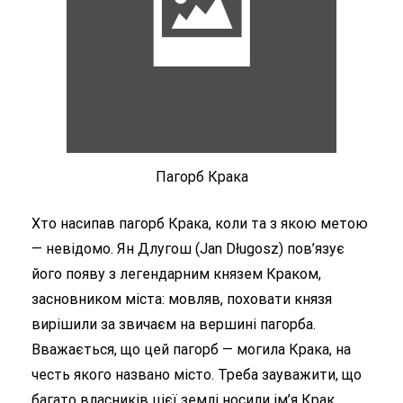
Пагорб Крака
Хто насипав пагорб Крака, коли та з якою метою
— невідомо. Ян Длугош (Jan Długosz) пов’язує
його появу з легендарним князем Краком,
засновником міста: мовляв, поховати князя
вирішили за звичаєм на вершині пагорба.
Вважається, що цей пагорб — могила Крака, на
честь якого названо місто. Треба зауважити, що
багато власників цієї землі носили ім’я Крак.