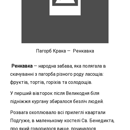
Пагорб Крака —
Ренкавка
Ренкавка
— народна забава, яка полягала в
скачуванні з пагорба різного роду ласощів:
фруктів, тортів, горіхів та солодощів.
У перший вівторок після Великодня біля
підніжжя кургану збиралося безліч людей.
Розвага охоплювало всі прилеглі квартали
Подгуже, в маленькому костелі Св. Бенедикта,
про який говорилося вище, починалося