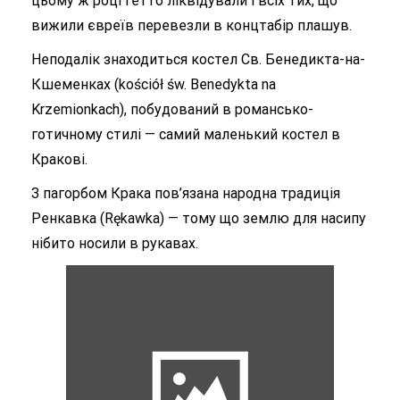
цьому ж році гетто ліквідували і всіх тих, що
вижили євреїв перевезли в концтабір плашув.
Неподалік знаходиться костел Св. Бенедикта-на-
Кшеменках (kościół św. Benedykta na
Krzemionkach), побудований в романсько-
готичному стилі — самий маленький костел в
Кракові.
З пагорбом Крака пов’язана народна традиція
Ренкавка (Rękawkа) — тому що землю для насипу
нібито носили в рукавах.