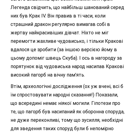
Легенда свідчить, що найбільш шанований серед
них був Крак IV. Він правив в ті часи, коли
страшний дракон регулярно вимагав собі в
жертву найкрасивіших дівчат. Ніхто не міг
перемогти жахливе чудовисько, і тільки Кракові
вдалося це зробити (за іншою версією йому в
цьому допоміг швець Скуба). І ось в нагороду за
порятунок від чудовиська народ насипав Кракові
високий пагорб на вічну пам’ять.
Втім, археологічні дослідження (ох уж вчені, всі б
їм спростовувати народні сказання!) Показали,
що всередині немає ніякої могили. Гіпотези про
те, що пагорб був насипаний як оборонна споруда,
не дуже переконливі, тому що зусилля, необхідні
для зведення таких споруд були б непомірно