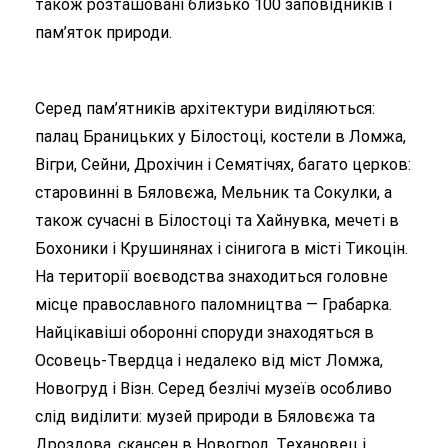
також розташовані близько 100 заповідників і
пам’яток природи.
Серед пам’ятників архітектури виділяються:
палац Браницьких у Білостоці, костели в Ломжа,
Вігри, Сейни, Дрохічин і Семятічях, багато церков:
старовинні в Бяловєжа, Мельник та Сокулки, а
також сучасні в Білостоці та Хайнувка, мечеті в
Бохоники і Крушинянах і сінигога в місті Тикоцін.
На території воєводства знаходиться головне
місце православного паломництва — Грабарка.
Найцікавіші оборонні споруди знаходяться в
Осовець-Твердца і недалеко від міст Ломжа,
Новогруд і Візн. Серед безлічі музеїв особливо
слід виділити: музей природи в Бяловєжа та
Дроздова, скансен в Новогрод, Техановец і