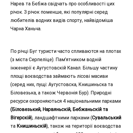
Нарев та Бєбжа свідчать про особливості цих
річок. З річок поменше, які популярні серед
любителів водних видів спорту, найвідоміша
Чарна Ханьча.
По річці Буг туристи часто спливаются на плотах
(з міста Серпеліце). Пам’ятником водній
інженерії є Аугустовскій Канал. Більшу частину
площі воєводства займають лісові масиви
(серед них, пущі: Аугустовска, Книшиньска та
Біловезька, а також Червонія Бур). Природні
ресурси охороняються 4 національними парками
(Біловезький, Нарвяньскій, Бебжаньскій та
Вігерскій
), ландшафтними парками (
Сувальський
та
Книшиньскій
), також на території воєводства