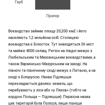
Герб
Прапор
Воєводство займає площу 20,200 км2 і його
населяють 1,2 мільйона осіб. Столицею
воєводства є Білосток. Тут знаходяться 36 міст
та майже 4000 селищ. Регіон на півдні межує з
Любельським та Мазовецьким воєводствами, а
також Вармінсько-Мазурським на заході. На
півночі та північному сході межує з Литвою, а на
сході з Білоруссю. Назва Підляшшя
перекладається двояко: земель, що
перебувають у ліси або «у Ляхов» (тобто на
кордоні Польща — Підляшшя). Первісна назва
цих територій була Полісся, лише пізніше