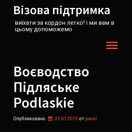
Перейти
Візова підтримка
к
содержимому
виїхати за кордон легко! і ми вам в
цьому допоможемо
Пере
Воєводство
Підляськe
Podlaskie
Опубликовано
21.01.2013
от 
pavel