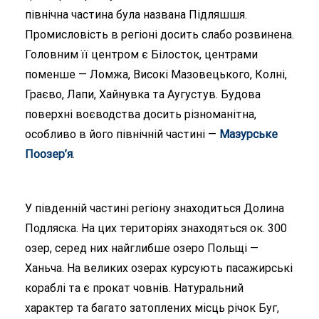
північна частина була названа Підляшшя.
Промисловість в регіоні досить слабо розвинена.
Головним її центром є Білосток, центрами
поменше — Ломжа, Високі Мазовецького, Колні,
Граєво, Лапи, Хайнувка та Аугустув. Будова
поверхні воєводства досить різноманітна,
особливо в його північній частині —
Мазурське
Поозер’я
.
У південній частині регіону знаходиться Долина
Подляска. На цих територіях знаходяться ок. 300
озер, серед них найглибше озеро Польщі —
Ханьча. На великих озерах курсують пасажирські
кораблі та є прокат човнів. Натуральний
характер та багато затоплених місць річок Буг,